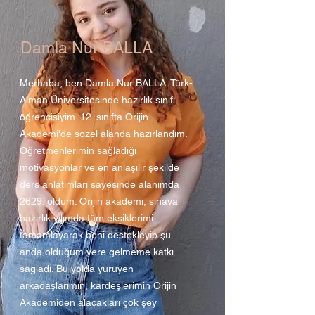
Damla Nur BALLA
Merhaba, ben Damla Nur BALLA. Türk-
Alman Üniversitesinde hazırlık sınıfı
öğrencisiyim. 12. sınıfta Orijin
Akademi'de sözel alanda hazırlandım.
Öğretmenlerimin sağladığı
motivasyonlar ve en anlaşılır şekilde
ders anlatımları sayesinde alanımda
2629. oldum. Orijin akademi, sınava
hazırlık yılımda tüm eksiklerimi
tamamlayarak beni destekleyip şu
anda olduğum yere gelmeme katkı
sağladı. Bu yolda yürüyen
arkadaşlarımın, kardeşlerimin Orijin
Akademiden alacakları çok şey