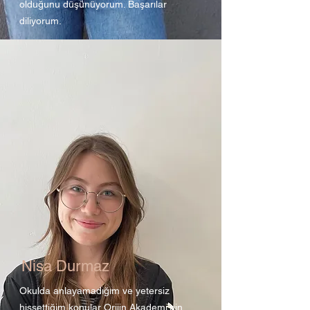
olduğunu düşünüyorum. Başarılar
diliyorum.
Nisa Durmaz
Okulda anlayamadığım ve yetersiz
hissettiğim konular Orijin Akademi’nin