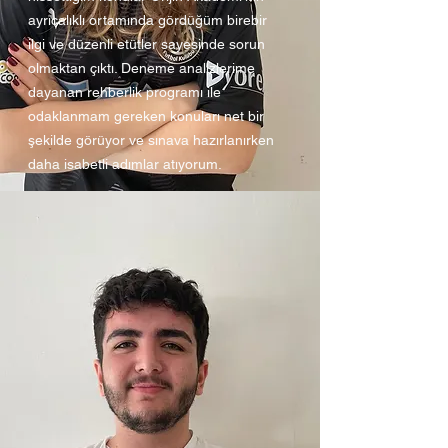
ayrıcalıklı ortamında gördüğüm birebir
ilgi ve düzenli etütler sayesinde sorun
olmaktan çıktı. Deneme analizlerime
dayanan rehberlik programı ile
odaklanmam gereken konuları net bir
şekilde görüyor ve sınava hazırlanırken
daha isabetli adımlar atıyorum.