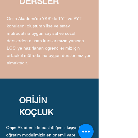
DERSLER
Orijin Akademi'de YKS' de TYT ve AYT
konularını oluşturan lise ve sınav
müfredatına uygun sayısal ve sözel
derslerden oluşan kurslarımızın yanında
LGS' ye hazırlanan öğrencilerimiz için
ortaokul müfredatına uygun derslerimiz yer
almaktadır.
ORİJİN
KOÇLUK
Orijin Akademi'de başlattığımız kişiye özel
öğretim modelimizin en önemli yapı