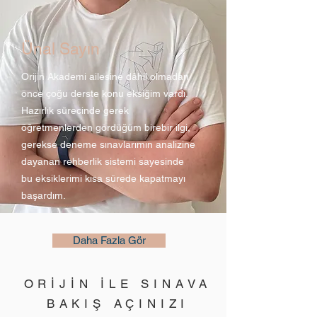
Ünal Sayın
Orijin Akademi ailesine dâhil olmadan
önce çoğu derste konu eksiğim vardı.
Hazırlık sürecinde gerek
öğretmenlerden gördüğüm birebir ilgi,
gerekse deneme sınavlarımın analizine
dayanan rehberlik sistemi sayesinde
bu eksiklerimi kısa sürede kapatmayı
başardım.
Daha Fazla Gör
ORİJİN İLE SINAVA
BAKIŞ AÇINIZI