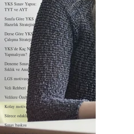
YKS Sınav Yapısı:
TYT ve AYT
Sınıfa Göre YKS
Hazırlık Stratejisi
Derse Göre YKS
Çalışma Stratejisi
YKS’de Kaç Net
Yapmalıyım?
Deneme Sınavları:
Sıklık ve Analiz
LGS motivasyon
Veli Rehberi
Velilere Özel
Kolay motivasyon
Sürece odaklan
Sınav baskısı