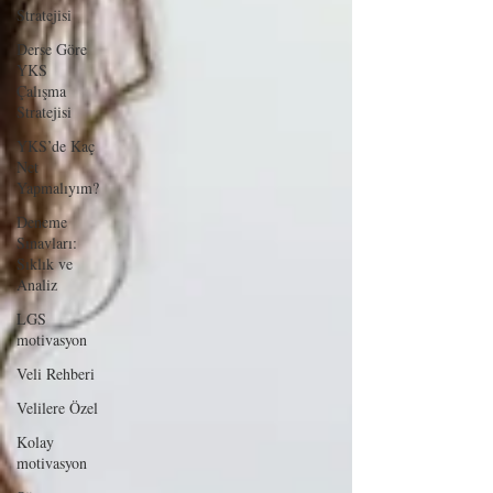
Stratejisi
Derse Göre
YKS
Çalışma
Stratejisi
YKS’de Kaç
Net
Yapmalıyım?
Deneme
Sınavları:
Sıklık ve
Analiz
LGS
motivasyon
Veli Rehberi
Velilere Özel
Kolay
motivasyon