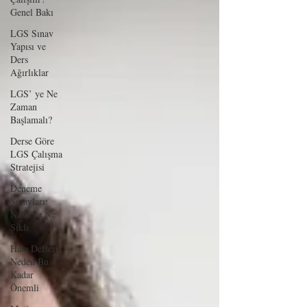
Genel Bakı
LGS Sınav
Yapısı ve
Ders
Ağırlıklar
LGS’ ye Ne
Zaman
Başlamalı?
Derse Göre
LGS Çalışma
Stratejisi
Deneme
Sınavları:
Nasıl ve Ne
Sıklı
Hata Defteri:
Neden Bu
Kadar
Önemli