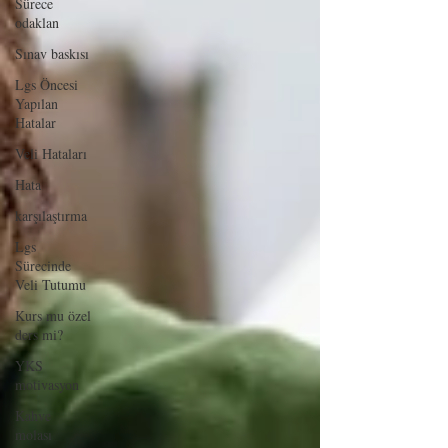
Sürece
odaklan
Sınav baskısı
Lgs Öncesi
Yapılan
Hatalar
Veli Hataları
Hata
karşılaştırma
Lgs
Sürecinde
Veli Tutumu
Kurs mu özel
ders mi?
YKS
motivasyon
Kahve
molası