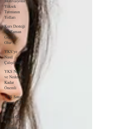
Motivasyonu
Yüksek
Tutmanın
Yolları
Kurs Desteği
Ne Zaman
Gerekli
Olur?
YKS’ye
Nasıl
Çalışılmalı?
YKS Nedir
ve Neden Bu
Kadar
Önemli
YKS Sınav
Yapısı: TYT
ve AYT
Sınıfa Göre
YKS
Hazırlık