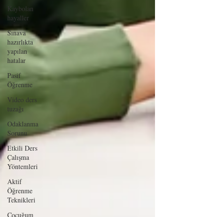
Kaybolan
hayaller
Sınava
hazırlıkta
yapılan
hatalar
Pasif
Öğrenme
Video ders
tuzağı
Odaklanma
Sorunu
Etkili Ders
Çalışma
Yöntemleri
Aktif
Öğrenme
Teknikleri
Çocuğum