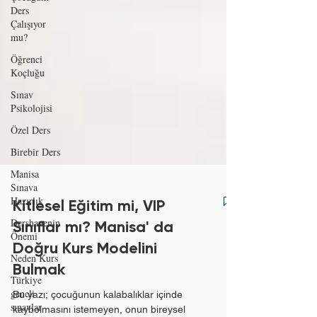
Ders
Çalışıyor
mu?
Öğrenci
Koçluğu
Sınav
Psikolojisi
Özel Ders
Birebir Ders
Manisa
Sınava
Hazırlık
Dershanenin
Kitlesel Eğitim mi, VIP
Önemi
Sınıflar mı? Manisa' da
Neden Kurs
Doğru Kurs Modelini
Türkiye
Bulmak
geneli
sınavlar