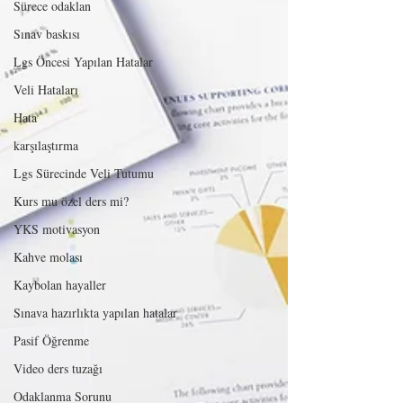
Sürece odaklan
Sınav baskısı
Lgs Öncesi Yapılan Hatalar
Veli Hataları
Hata
karşılaştırma
Lgs Sürecinde Veli Tutumu
Kurs mu özel ders mi?
YKS motivasyon
Kahve molası
Kaybolan hayaller
Sınava hazırlıkta yapılan hatalar
Pasif Öğrenme
Video ders tuzağı
Odaklanma Sorunu