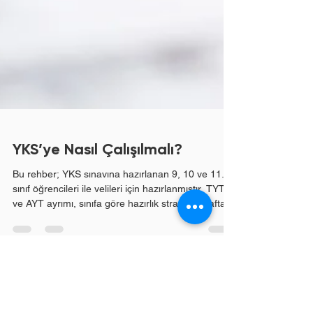
YKS’ye Nasıl Çalışılmalı?
Bu rehber; YKS sınavına hazırlanan 9, 10 ve 11.
sınıf öğrencileri ile velileri için hazırlanmıştır. TYT
ve AYT ayrımı, sınıfa göre hazırlık stratejisi, haftalık
ders programı ve deneme analizi gibi konuları
kapsamaktadır. YKS Nedir ve Neden Bu Kadar
Önemlidir? Yüksek Öğretim Kurumları Sınavı