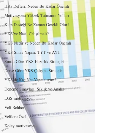
Hata Defteri: Neden Bu Kadar Önemli
Motivasyonu Yüksek Tutmanın Yolları
Kurs Desteği Ne Zaman Gerekli Olur?
YKS’ye Nasıl Çalışılmalı?
YKS Nedir ve Neden Bu Kadar Önemli
YKS Sınav Yapısı: TYT ve AYT
Sınıfa Göre YKS Hazırlık Stratejisi
Derse Göre YKS Çalışma Stratejisi
YKS’de Kaç Net Yapmalıyım?
Deneme Sınavları: Sıklık ve Analiz
LGS motivasyon
Veli Rehberi
Velilere Özel
Kolay motivasyon