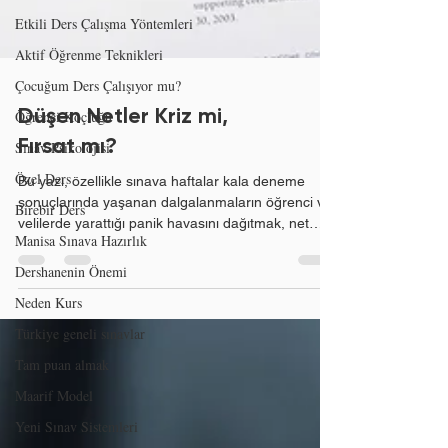
Etkili Ders Çalışma Yöntemleri
Aktif Öğrenme Teknikleri
Çocuğum Ders Çalışıyor mu?
Öğrenci Koçluğu
Sınav Psikolojisi
Düşen Netler Kriz mi,
Özel Ders
Fırsat mı?
Birebir Ders
Bu yazı, özellikle sınava haftalar kala deneme
Manisa Sınava Hazırlık
sonuçlarında yaşanan dalgalanmaların öğrenci ve
velilerde yarattığı panik havasını dağıtmak, net
Dershanenin Önemi
düşüşlerinin bir "başarısızlık" değil, aksine
Neden Kurs
eksiklerin gerçek sınavdan önce tespit edilmesini
sağlayan altın değerinde bir fırsat olduğunu
Türkiye geneli sınavlar
stratejik bir dille anlatmak için yazılmıştır. Sınav
Tam puan almak
netleri bize ne anlatıyor. Deneme Sınavı Netleri
Neden Sürekli Dalgalanır? Sınav hazırlık
Maarif Model
sürecindeki pek çok evde pazar akşamları benzer
Yeni Sınav Sistemleri
bir