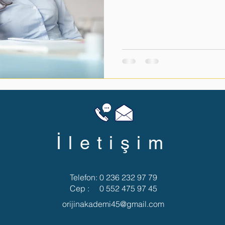
zaman doğru sonucu doğurmaz —
yaklaşıldığında her şey değişebil
Değildir. LGS süreci, yalnızca öğre
bir dönemdir. Veliler çocuklarının
zaman zaman farkında olmadan 
İletişim
Telefon: 0 236 232 97 79
Cep : 0 552 475 97 45
orijinakademi45@gmail.com