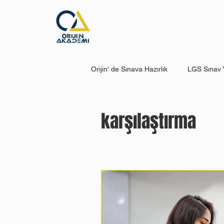
Ana Sayfa
Eğitim
Orijin' de Sınava Hazırlık
LGS Sınav Y
LGS’ ye Ne Zaman Başlamalı?
karşılaştırma
Hata Defteri: Neden Bu Kadar Önem
YKS’ye Nasıl Çalışılmalı?
YKS 