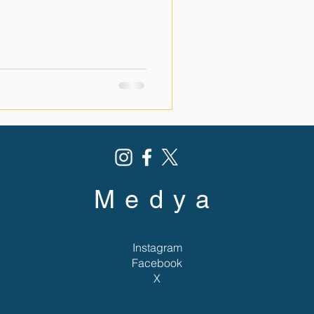
 ama doğru bilgi ile
ir. İyi Niyet Her Zaman Yeterli
nci için değil tüm aile için stresli
 başarısını o kadar çok ister ki
baskı yara
Medya
Instagram
Facebook
X