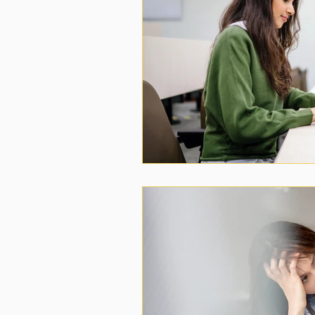
Sınıfa Göre YKS Hazırlık Stratejisi
Deneme Sınavları: Sıklık ve Analiz
Sınav baskısı
Lgs Öncesi Yapıl
Kurs mu özel ders mi?
YKS m