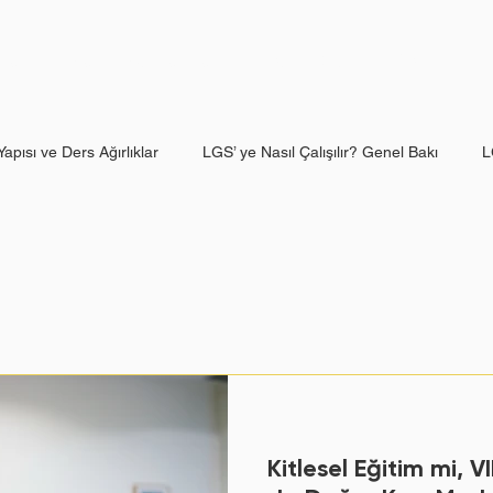
Hakkımızda
Ayrıcalıklar
Blog
Öğrenci Görüşleri
apısı ve Ders Ağırlıklar
LGS’ ye Nasıl Çalışılır? Genel Bakı
L
Derse Göre LGS Çalışma Stratejisi
Deneme Sınavları: Nasıl ve N
li
Motivasyonu Yüksek Tutmanın Yolları
Kurs Desteği Ne Za
Nedir ve Neden Bu Kadar Önemli
YKS Sınav Yapısı: TYT ve AYT
Kitlesel Eğitim mi, V