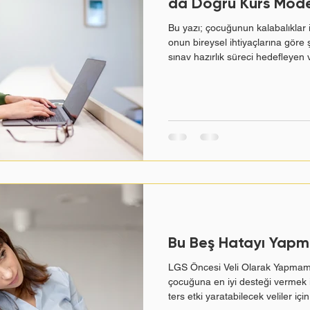
da Doğru Kurs Mode
Derse Göre YKS Çalışma Stratejisi
YKS’de Kaç Net Yapmalıyı
Bu yazı; çocuğunun kalabalıklar
onun bireysel ihtiyaçlarına göre ş
sınav hazırlık süreci hedefleyen ve
LGS motivasyon
Veli Rehberi
Velilere Özel
Kolay 
Manisa Yunusemre'de kurs arayı
sorduğu soru şudur: "Çocuğum o
mi?" Kalabalık Sınıflar Sınav Hazır
Mevcudu Başarıyı Neden Doğrudan
an Hatalar
Veli Hataları
Hata
karşılaştırma
Lgs S
sürecinde bir öğretmenin dersteki
otivasyon
Kahve molası
Bu Beş Hatayı Yapm
LGS Öncesi Veli Olarak Yapmam
çocuğuna en iyi desteği vermek
ters etki yaratabilecek veliler için