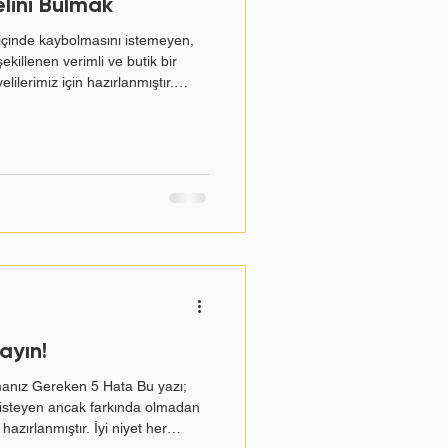
lini Bulmak
m?
 içinde kaybolmasını istemeyen,
ekillenen verimli ve butik bir
lilerimiz için hazırlanmıştır.
motivasyon
Sürece odaklan
şında olan ebeveynlerin en çok
rada gerçekten takip edilecek
lığını Nasıl Etkiler? Sınıf
 Belirler? Sınava hazırlık
ürecinde Veli Tutumu
 enerjisi v
ayın!
anız Gereken 5 Hata Bu yazı;
 isteyen ancak farkında olmadan
 hazırlanmıştır. İyi niyet her