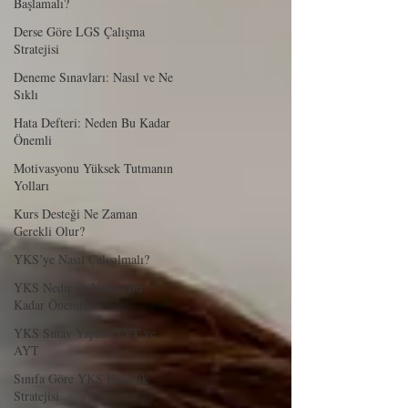
Başlamalı?
Derse Göre LGS Çalışma
Stratejisi
Deneme Sınavları: Nasıl ve Ne
Sıklı
Hata Defteri: Neden Bu Kadar
Önemli
Motivasyonu Yüksek Tutmanın
Yolları
Kurs Desteği Ne Zaman
Gerekli Olur?
YKS’ye Nasıl Çalışılmalı?
YKS Nedir ve Neden Bu
Kadar Önemli
YKS Sınav Yapısı: TYT ve
AYT
Sınıfa Göre YKS Hazırlık
Stratejisi