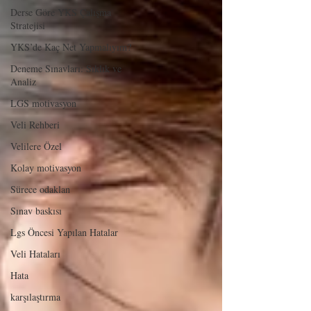
Derse Göre YKS Çalışma
Stratejisi
YKS’de Kaç Net Yapmalıyım?
Deneme Sınavları: Sıklık ve
Analiz
LGS motivasyon
Veli Rehberi
Velilere Özel
Kolay motivasyon
Sürece odaklan
Sınav baskısı
Lgs Öncesi Yapılan Hatalar
Veli Hataları
Hata
karşılaştırma