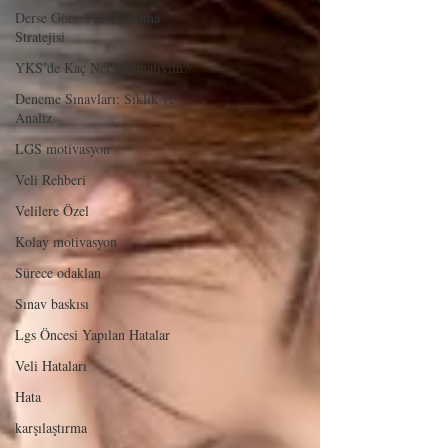
Derse Göre YKS Çalışma
Stratejisi
YKS’de Kaç Net Yapmalıyım?
Deneme Sınavları: Sıklık ve
Analiz
LGS motivasyon
Veli Rehberi
Velilere Özel
Kolay motivasyon
Sürece odaklan
Sınav baskısı
Lgs Öncesi Yapılan Hatalar
Veli Hataları
Hata
karşılaştırma