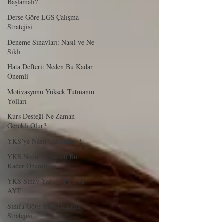
Başlamalı?
Derse Göre LGS Çalışma
Stratejisi
Deneme Sınavları: Nasıl ve Ne
Sıklı
Hata Defteri: Neden Bu Kadar
Önemli
Motivasyonu Yüksek Tutmanın
Yolları
Kurs Desteği Ne Zaman
Gerekli Olur?
YKS’ye Nasıl Çalışılmalı?
YKS Nedir ve Neden Bu
Kadar Önemli
YKS Sınav Yapısı: TYT ve
AYT
Sınıfa Göre YKS Hazırlık
Stratejisi