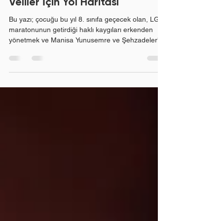
Yol Almanın Önemi:
Veliler İçin Yol Haritası
Bu yazı; çocuğu bu yıl 8. sınıfa geçecek olan, LGS
maratonunun getirdiği haklı kaygıları erkenden
yönetmek ve Manisa Yunusemre ve Şehzadeler'de
doğru hamlelerle sürece başlamak isteyen bilinçli
velilerimiz için hazırlanmıştır. Liselere Geçiş
Sistemi (LGS), yalnızca son birkaç aya
sıkıştırılacak bir sınav değil; doğru zamanda
kurulan bir disiplin ve doğru eğitim modeliyle
taçlandırılması gereken bütüncül bir süreçtir.
"Doğru başlangıç kazandırır." Yaz Dönemini
Ertelemek Çocuğu