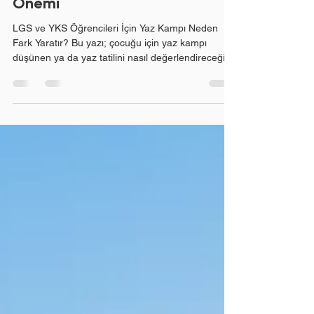
Sınava Hazırlık
Sürecinde Yaz Kampının
Önemi
LGS ve YKS Öğrencileri İçin Yaz Kampı Neden
Fark Yaratır? Bu yazı; çocuğu için yaz kampı
düşünen ya da yaz tatilini nasıl değerlendireceğini
planlayan veliler ve öğrenciler için hazırlanmıştır.
Yaz kampı yalnızca eğlence değil; doğru
kurgulandığında sınav hazırlığında ciddi bir ivme
kazandıran stratejik bir süreçtir. Yaz Tatili:
Kaybedilen Zaman mı, Kazanılan Fırsat mı? Yaz
tatili, pek çok öğrenci için üç aylık bir dinlenme
dönemine dönüşür. Oysa bu süre, LGS veya YKS
hazırlı