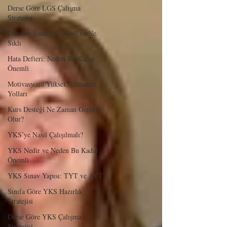
Derse Göre LGS Çalışma
Stratejisi
Deneme Sınavları: Nasıl ve Ne
Sıklı
Hata Defteri: Neden Bu Kadar
Önemli
Motivasyonu Yüksek Tutmanın
Yolları
Kurs Desteği Ne Zaman Gerekli
Olur?
YKS’ye Nasıl Çalışılmalı?
YKS Nedir ve Neden Bu Kadar
Önemli
YKS Sınav Yapısı: TYT ve AYT
Sınıfa Göre YKS Hazırlık
Stratejisi
Derse Göre YKS Çalışma
Stratejisi