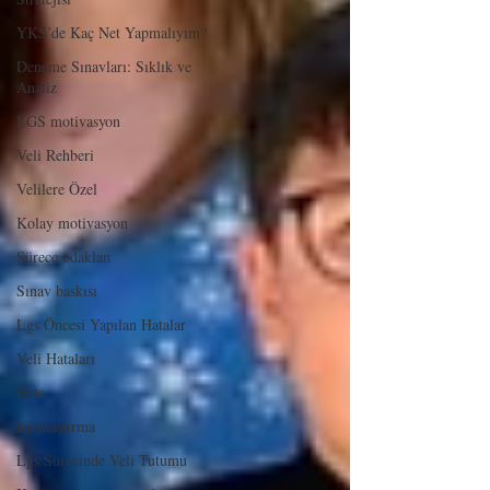
YKS’de Kaç Net Yapmalıyım?
Deneme Sınavları: Sıklık ve
Analiz
LGS motivasyon
Veli Rehberi
Velilere Özel
Kolay motivasyon
Sürece odaklan
Sınav baskısı
Lgs Öncesi Yapılan Hatalar
Veli Hataları
Hata
karşılaştırma
Lgs Sürecinde Veli Tutumu