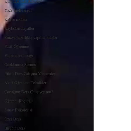
Kurs mu özel ders mi?
YKS motivasyon
Kahve molası
Kaybolan hayaller
Sınava hazırlıkta yapılan hatalar
Pasif Öğrenme
Video ders tuzağı
Odaklanma Sorunu
Etkili Ders Çalışma Yöntemleri
Aktif Öğrenme Teknikleri
Çocuğum Ders Çalışıyor mu?
Öğrenci Koçluğu
Sınav Psikolojisi
Özel Ders
Birebir Ders