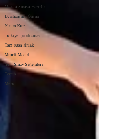
Manisa Sınava Hazırlık
Dershanenin Önemi
Neden Kurs
Türkiye geneli sınavlar
Tam puan almak
Maarif Model
Yeni Sınav Sistemleri
Tercih
Mezun