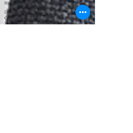
Hazırlık
Dershanenin
Önemi
Neden Kurs
Türkiye geneli
sınavlar
Tam puan almak
Maarif Model
Yeni Sınav
Sistemleri
Tercih
Mezun