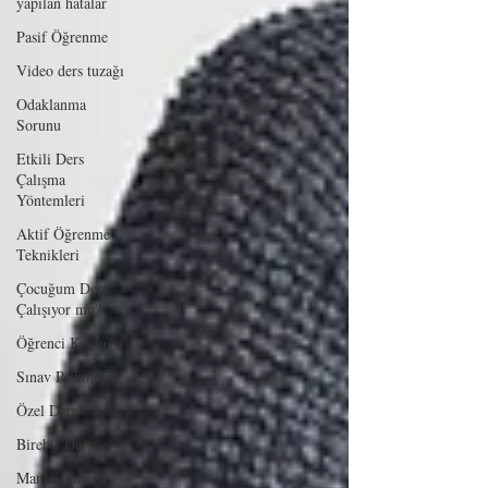
yapılan hatalar
Pasif Öğrenme
Video ders tuzağı
Odaklanma
Sorunu
Etkili Ders
Çalışma
Yöntemleri
Aktif Öğrenme
Teknikleri
Çocuğum Ders
Çalışıyor mu?
Öğrenci Koçluğu
Sınav Psikolojisi
Özel Ders
Birebir Ders
Manisa Sınava