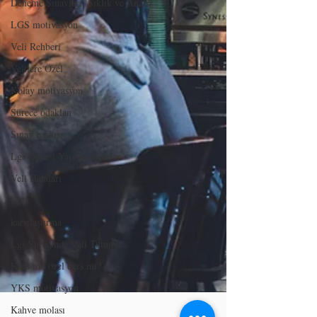
Deneme Sınavları: Sıklık ve Analiz
LGS motivasyon
Veli Rehberi
Velilere Özel
Kolay motivasyon
Sürece odaklan
Sınav baskısı
Lgs Öncesi Yapılan Hatalar
Veli Hataları
Hata
karşılaştırma
Lgs Sürecinde Veli Tutumu
Kurs mu özel ders mi?
YKS motivasyon
Kahve molası