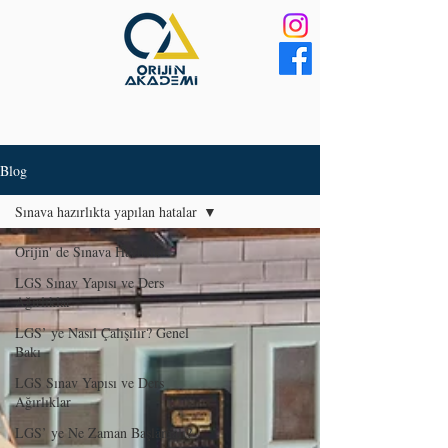
Blog
Sınava hazırlıkta yapılan hatalar
Orijin' de Sınava Hazırlık
LGS Sınav Yapısı ve Ders
Ağırlıklar
LGS’ ye Nasıl Çalışılır? Genel
Bakı
LGS Sınav Yapısı ve Ders
Ağırlıklar
LGS’ ye Ne Zaman Başlamalı?