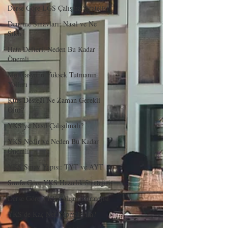
Derse Göre LGS Çalışma Stratejisi
Deneme Sınavları: Nasıl ve Ne
Sıklı
Hata Defteri: Neden Bu Kadar
Önemli
Motivasyonu Yüksek Tutmanın
Yolları
Kurs Desteği Ne Zaman Gerekli
Olur?
YKS’ye Nasıl Çalışılmalı?
YKS Nedir ve Neden Bu Kadar
Önemli
YKS Sınav Yapısı: TYT ve AYT
Sınıfa Göre YKS Hazırlık Stratejisi
Derse Göre YKS Çalışma Stratejisi
YKS’de Kaç Net Yapmalıyım?