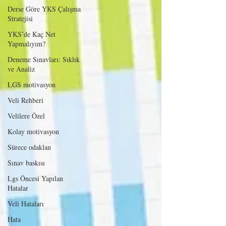
Derse Göre YKS Çalışma
Stratejisi
YKS’de Kaç Net
Yapmalıyım?
Deneme Sınavları: Sıklık
ve Analiz
LGS motivasyon
Veli Rehberi
Velilere Özel
Kolay motivasyon
Sürece odaklan
Sınav baskısı
Lgs Öncesi Yapılan
Hatalar
Veli Hataları
Hata