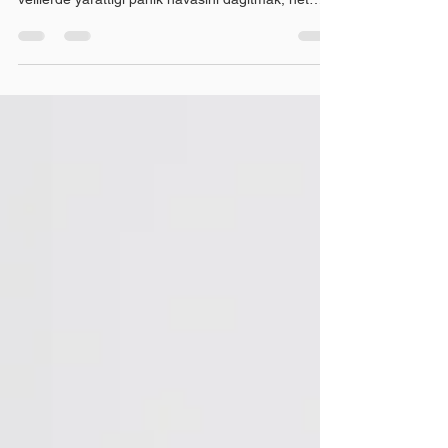
sonuçlarında yaşanan dalgalanmaların öğrenci ve
velilerde yarattığı panik havasını dağıtmak, net
düşüşlerinin bir "başarısızlık" değil, aksine
eksiklerin gerçek sınavdan önce tespit edilmesini
sağlayan altın değerinde bir fırsat olduğunu
stratejik bir dille anlatmak için yazılmıştır. Sınav
netleri bize ne anlatıyor. Deneme Sınavı Netleri
Neden Sürekli Dalgalanır? Sınav hazırlık
sürecindeki pek çok evde pazar akşamları benzer
bir