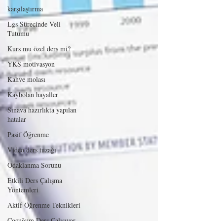
karşılaştırma
Lgs Sürecinde Veli
Tutumu
Kurs mu özel ders mi?
YKS motivasyon
Kahve molası
Kaybolan hayaller
Sınava hazırlıkta yapılan
hatalar
Pasif Öğrenme
Video ders tuzağı
Odaklanma Sorunu
Etkili Ders Çalışma
Yöntemleri
Aktif Öğrenme Teknikleri
Çocuğum Ders Çalışıyor