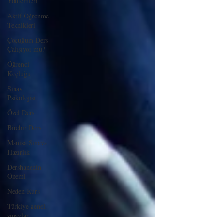
Yöntemleri
Aktif Öğrenme
Teknikleri
Çocuğum Ders
Çalışıyor mu?
Öğrenci
Koçluğu
Sınav
Psikolojisi
Özel Ders
Birebir Ders
Manisa Sınava
Hazırlık
Dershanenin
Önemi
Neden Kurs
Türkiye geneli
sınavlar