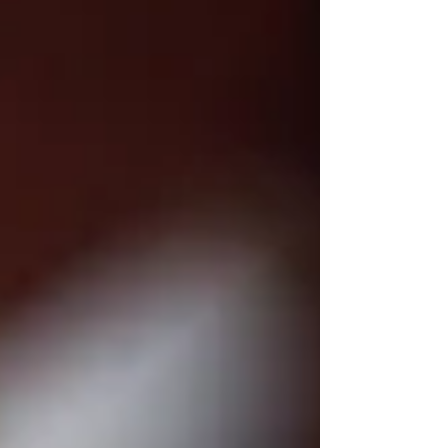
disiplinidir. YKS hazırlık sürecinde Eşit Ağırlı