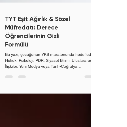
TYT Eşit Ağırlık & Sözel
Müfredatı: Derece
Öğrencilerinin Gizli
Formülü
Bu yazı; çocuğunun YKS maratonunda hedeflediği
Hukuk, Psikoloji, PDR, Siyaset Bilimi, Uluslararası
İlişkiler, Yeni Medya veya Tarih-Coğrafya
Öğretmenliği gibi prestijli bölümleri şansa
bırakmak istemeyen bilinçli Eşit Ağırlık (EA) ve
Sözel (SÖZ) velilerimiz ile bu alanlarda zirveyi
hedefleyen öğrencilerimiz için hazırlanmıştır. Eşit
Ağırlık ve Sözel alanlarında dereceyi belirleyen şey
analitik düşünceyle harmanlanmış bir takvim