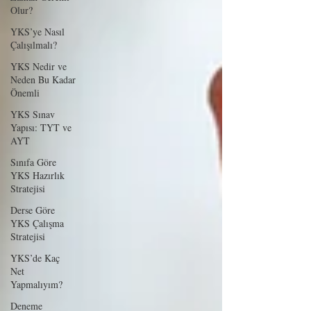
Olur?
YKS’ye Nasıl
Çalışılmalı?
YKS Nedir ve
Neden Bu Kadar
Önemli
YKS Sınav
Yapısı: TYT ve
AYT
Sınıfa Göre
YKS Hazırlık
Stratejisi
Derse Göre
YKS Çalışma
Stratejisi
YKS’de Kaç
Net
Yapmalıyım?
Deneme