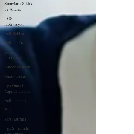
Sınavları: Sıklık
ve Analiz
LGS
motivasyon
Veli Rehberi
Velilere Özel
Kolay
motivasyon
Sürece odaklan
Sınav baskısı
Lgs Öncesi
Yapılan Hatalar
Veli Hataları
Hata
karşılaştırma
Lgs Sürecinde
Veli Tutumu