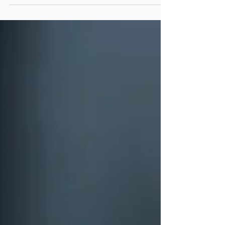
Manisa'daki bilinçli velilerimiz için detaylı bir
şekilde hazırlanmıştır. Milli Eğitim Bakanlığı (MEB),
LGS puanlarını hesaplarken sadece doğru ve
yanlış sayılarına bakmaz; Türkiye genelindeki
başarı ortalamasını ve derslerin katsayılarını da
hesaba katarak adil bir sıralama oluşturur. Peki, bu
sistem adım adım nasıl çalışır? LGS , sadece çok
soru ç