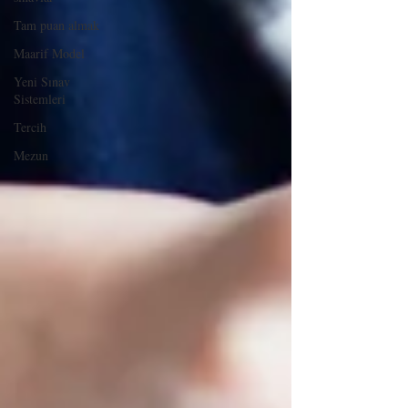
Tam puan almak
Maarif Model
Yeni Sınav
Sistemleri
Tercih
Mezun