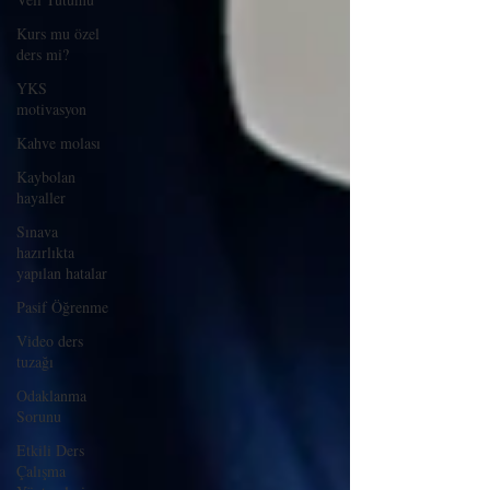
Kurs mu özel
ders mi?
YKS
motivasyon
Kahve molası
Kaybolan
hayaller
Sınava
hazırlıkta
yapılan hatalar
Pasif Öğrenme
Video ders
tuzağı
Odaklanma
Sorunu
Etkili Ders
Çalışma