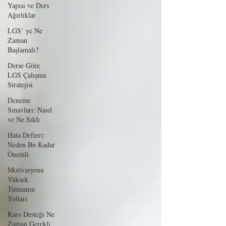
Yapısı ve Ders
Ağırlıklar
LGS’ ye Ne
Zaman
Başlamalı?
Derse Göre
LGS Çalışma
Stratejisi
Deneme
Sınavları: Nasıl
ve Ne Sıklı
Hata Defteri:
Neden Bu Kadar
Önemli
Motivasyonu
Yüksek
Tutmanın
Yolları
Kurs Desteği Ne
Zaman Gerekli