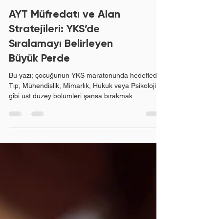
AYT Müfredatı ve Alan
Stratejileri: YKS’de
Sıralamayı Belirleyen
Büyük Perde
Bu yazı; çocuğunun YKS maratonunda hedeflediği
Tıp, Mühendislik, Mimarlık, Hukuk veya Psikoloji
gibi üst düzey bölümleri şansa bırakmak
istemeyen bilinçli sayısal, eşit ağırlık ve sözel
velilerimiz ile zirveyi hedefleyen öğrencilerimiz için
hazırlanmıştır. TYT sınavı öğrenciyi yarışa sokar,
ancak AYT (Alan Yeterlilik Testi) doğrudan
şampiyonu belirler. YKS hazırlık sürecinde pek çok
adayın yaptığı ölümcül hata, ilk aşama olan
TYT’nin cazibesine kapılıp, toplam puanın %60’ını