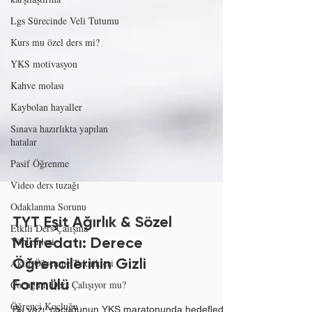
Lgs Sürecinde Veli Tutumu
Kurs mu özel ders mi?
YKS motivasyon
Kahve molası
Kaybolan hayaller
Sınava hazırlıkta yapılan
hatalar
Pasif Öğrenme
Video ders tuzağı
Odaklanma Sorunu
Etkili Ders Çalışma
Yöntemleri
TYT Eşit Ağırlık & Sözel
Aktif Öğrenme Teknikleri
Müfredatı: Derece
Çocuğum Ders Çalışıyor mu?
Öğrencilerinin Gizli
Öğrenci Koçluğu
Formülü