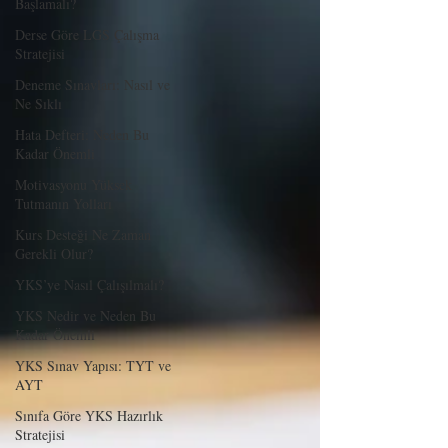
Başlamalı?
Derse Göre LGS Çalışma
Stratejisi
Deneme Sınavları: Nasıl ve
Ne Sıklı
Hata Defteri: Neden Bu
Kadar Önemli
Motivasyonu Yüksek
Tutmanın Yolları
Kurs Desteği Ne Zaman
Gerekli Olur?
YKS’ye Nasıl Çalışılmalı?
YKS Nedir ve Neden Bu
Kadar Önemli
YKS Sınav Yapısı: TYT ve
AYT
Sınıfa Göre YKS Hazırlık
Stratejisi