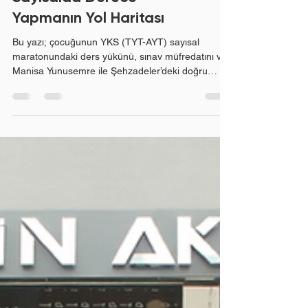
TYT Sayısal Dersleri ve
Sınav Müfredatı:
Sayısalda Derece
Yapmanın Yol Haritası
Bu yazı; çocuğunun YKS (TYT-AYT) sayısal
maratonundaki ders yükünü, sınav müfredatını ve
Manisa Yunusemre ile Şehzadeler’deki doğru
çalışma stratejilerini erkenden anlamak isteyen
bilinçli sayısal velilerimiz ve 2027-2028 tayfa
öğrencilerimiz için hazırlanmıştır. Sayısal alanda
başarı, sadece çok çalışmakla değil; müfredatın
ağırlık dengesini bilmek ve doğru zamanlama ile
hamle yapmakla gelir. YKS hazırlığında sayısal
öğrencilerin en sık düştüğü hata, AYT (Alan
Yeterlilik Tes