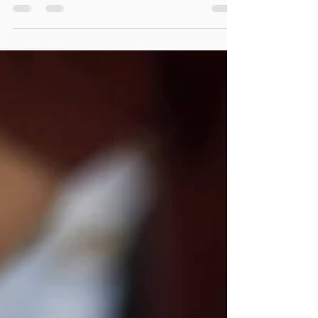
Dikkat Edilmesi
Gerekenler
Yunusemre YKS Şubemiz ile sınava hazırlık
sürecinde yanınızdayız. Bu yazı; Manisa
Yunusemre' de en doğru YKS veya LGS hazırlık
kursunu arayan, seçenekler arasında kararsız
kalan veliler ve öğrenciler için hazırlanmıştır. Doğru
kurs seçimi yalnızca bir eğitim binası tercihi değil;
öğrencinin sınav sürecindeki psikolojisini,
akademik gelişimini ve nihayetinde üniversite/lise
hayallerini doğrudan etkileyen stratejik bir karardır.
Kurs Seçimi: Sıradan Bir Kayıt mı, Geleceğin Teme