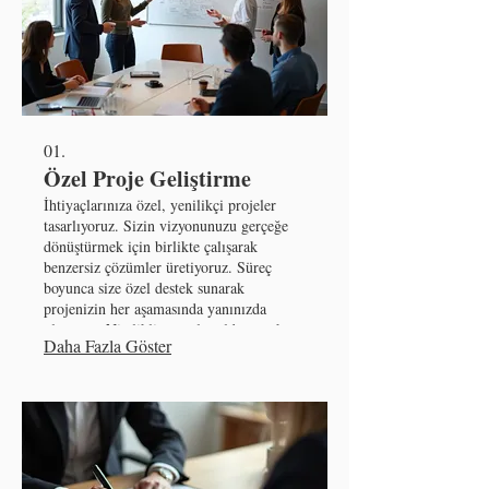
01.
Özel Proje Geliştirme
İhtiyaçlarınıza özel, yenilikçi projeler
tasarlıyoruz. Sizin vizyonunuzu gerçeğe
dönüştürmek için birlikte çalışarak
benzersiz çözümler üretiyoruz. Süreç
boyunca size özel destek sunarak
projenizin her aşamasında yanınızda
oluyoruz. Nitelikli sonuçlar elde etmek
Daha Fazla Göster
için en iyi yaklaşımları belirliyoruz.