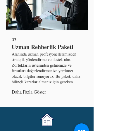
03.
Uzman Rehberlik Paketi
Alanında uzman profesyonellerimizden
stratejik yönlendirme ve destek alın.
Zorlukların üstesinden gelmenize ve
fırsatları değerlendirmenize yardımcı
olacak bilgiler sunuyoruz. Bu paket, daha
bilinçli kararlar almanız için gereken
içgörüleri sağlar. Başarınız için
Daha Fazla Göster
deneyimimizden faydalanın.