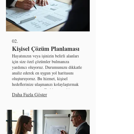
02.
Kişisel Çözüm Planlaması
Hayatınızın veya işinizin belirli alanları
için size özel çözümler bulmanıza
yardımcı oluyoruz. Durumunuzu dikkatle
analiz ederek en uygun yol haritasını
oluşturuyoruz. Bu hizmet, kişisel
hedeflerinize ulaşmanızı kolaylaştırmak
için tasarlanmıştır. Farklı seçenekleri
Daha Fazla Göster
değerlendirerek size en iyi sonucu
sunuyoruz.