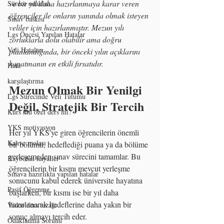
ve bir yıl daha hazırlanmaya karar veren 
Sürece odaklan
öğrenciler ile onların yanında olmak isteyen 
Sınav baskısı
veliler için hazırlanmıştır. Mezun yılı 
Lgs Öncesi Yapılan Hatalar
zorluklarla dolu olabilir ama doğru 
Veli Hataları
planlandığında, bir önceki yılın açıklarını 
kapatmanın en etkili fırsatıdır.
Hata
karşılaştırma
Mezun Olmak Bir Yenilgi 
Lgs Sürecinde Veli Tutumu
Değil, Stratejik Bir Tercih
Kurs mu özel ders mi?
YKS motivasyon
Her yıl YKS'ye giren öğrencilerin önemli 
Kahve molası
bir bölümü, hedeflediği puana ya da bölüme 
yerleşemeden sınav sürecini tamamlar. Bu 
Kaybolan hayaller
öğrencilerin bir kısmı mevcut yerleşme 
Sınava hazırlıkta yapılan hatalar
sonucunu kabul ederek üniversite hayatına 
Pasif Öğrenme
başlarken, bir kısmı ise bir yıl daha 
hazırlanarak hedeflerine daha yakın bir 
Video ders tuzağı
sonuç almayı tercih eder.
Odaklanma Sorunu