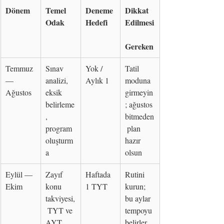
Dönem
Temel 
Deneme 
Dikkat 
Odak
Hedefi
Edilmesi
Gereken
Temmuz 
Sınav 
Yok / 
Tatil 
— 
analizi, 
Aylık 1
moduna 
Ağustos
eksik 
girmeyin
belirleme
; ağustos 
, 
bitmeden
program 
 plan 
oluşturm
hazır 
a
olsun
Eylül — 
Zayıf 
Haftada 
Rutini 
Ekim
konu 
1 TYT
kurun; 
takviyesi,
bu aylar 
 TYT ve 
tempoyu 
AYT 
belirler