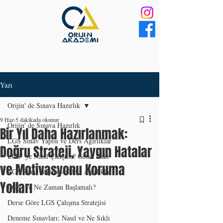
Yazı
Orijin' de Sınava Hazırlık
9 Haz
5 dakikada okunur
Orijin' de Sınava Hazırlık
Bir Yıl Daha Hazırlanmak:
LGS Sınav Yapısı ve Ders Ağırlıklar
Doğru Strateji, Yaygın Hatalar
LGS’ ye Nasıl Çalışılır? Genel Bakı
ve Motivasyonu Koruma
LGS Sınav Yapısı ve Ders Ağırlıklar
Yolları
LGS’ ye Ne Zaman Başlamalı?
Derse Göre LGS Çalışma Stratejisi
Deneme Sınavları: Nasıl ve Ne Sıklı