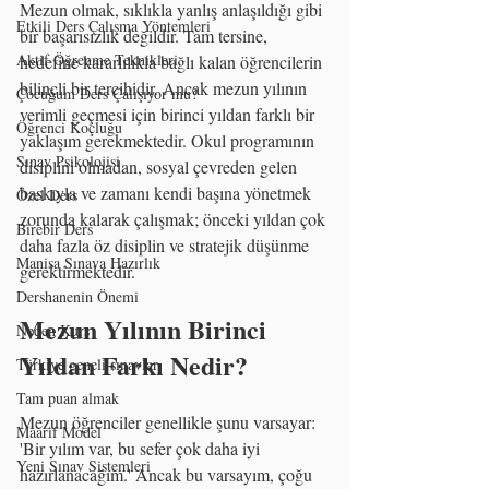
Mezun olmak, sıklıkla yanlış anlaşıldığı gibi 
Etkili Ders Çalışma Yöntemleri
bir başarısızlık değildir. Tam tersine, 
Aktif Öğrenme Teknikleri
hedefine kararlılıkla bağlı kalan öğrencilerin 
bilinçli bir tercihidir. Ancak mezun yılının 
Çocuğum Ders Çalışıyor mu?
verimli geçmesi için birinci yıldan farklı bir 
Öğrenci Koçluğu
yaklaşım gerekmektedir. Okul programının 
Sınav Psikolojisi
disiplini olmadan, sosyal çevreden gelen 
baskıyla ve zamanı kendi başına yönetmek 
Özel Ders
zorunda kalarak çalışmak; önceki yıldan çok 
Birebir Ders
daha fazla öz disiplin ve stratejik düşünme 
Manisa Sınava Hazırlık
gerektirmektedir.
Dershanenin Önemi
Mezun Yılının Birinci 
Neden Kurs
Yıldan Farkı Nedir?
Türkiye geneli sınavlar
Tam puan almak
Mezun öğrenciler genellikle şunu varsayar: 
Maarif Model
'Bir yılım var, bu sefer çok daha iyi 
Yeni Sınav Sistemleri
hazırlanacağım.' Ancak bu varsayım, çoğu 