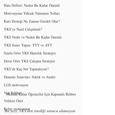
Hata Defteri: Neden Bu Kadar Önemli
Motivasyonu Yüksek Tutmanın Yolları
Kurs Desteği Ne Zaman Gerekli Olur?
YKS’ye Nasıl Çalışılmalı?
YKS Nedir ve Neden Bu Kadar Önemli
YKS Sınav Yapısı: TYT ve AYT
Sınıfa Göre YKS Hazırlık Stratejisi
Derse Göre YKS Çalışma Stratejisi
YKS’de Kaç Net Yapmalıyım?
Deneme Sınavları: Sıklık ve Analiz
LGS motivasyon
Veli Rehberi
Mezuna Kalan Öğrenciler İçin Kapsamlı Rehber
Velilere Özel
Kolay motivasyon
Bu yazı; YKS'den istediği sonucu alamayan 