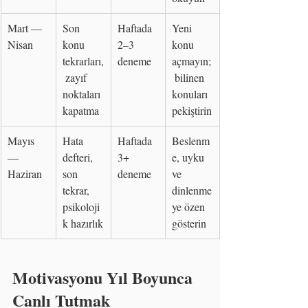
Mart — 
Son 
Haftada 
Yeni 
Nisan
konu 
2–3 
konu 
tekrarları,
deneme
açmayın;
 zayıf 
 bilinen 
noktaları 
konuları 
kapatma
pekiştirin
Mayıs 
Hata 
Haftada 
Beslenm
— 
defteri, 
3+ 
e, uyku 
Haziran
son 
deneme
ve 
tekrar, 
dinlenme
psikoloji
ye özen 
k hazırlık
gösterin
Motivasyonu Yıl Boyunca 
Canlı Tutmak