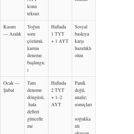
konu 
tekrarı
Kasım 
Yoğun 
Haftada 
Sosyal 
— Aralık
soru 
1 TYT 
baskıya 
çözümü, 
+ 1 AYT
karşı 
karma 
hazırlıklı 
deneme 
olun
başlangıc
ı
Ocak — 
Tam 
Haftada 
Panik 
Şubat
deneme 
2 TYT 
değil, 
döngüsü,
+ 1–2 
analiz; 
 hata 
AYT
sonuçları
defteri 
güncelle
soğukka
me
nlı 
okuyun