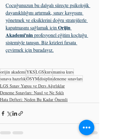
Çocuğunuzun bu dalgalı süreçte psikolojik 
dayanıklılığını artırmak, sınav kaygısını 
yönetmek ve eksiklerini doğru stratejilerle 
Orijin 
kapatmasını sağlamak için 
Akademi'nin 
profesyonel eğitim koçluğu 
sistemiyle tanışın. Biz krizleri fırsata 
çevirmek için buradayız.
orijin akademi
YKS
LGS
kurs
manisa kurs
sınava hazırlık
ÖSYM
disiplin
deneme sınavları
LGS Sınav Yapısı ve Ders Ağırlıklar
Deneme Sınavları: Nasıl ve Ne Sıklı
Hata Defteri: Neden Bu Kadar Önemli