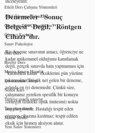
inceleyelim:
Etkili Ders Çalışma Yöntemleri
Denemeler "Sonuç 
Aktif Öğrenme Teknikleri
Belgesi" Değil, "Röntgen 
Çocuğum Ders Çalışıyor mu?
Cihazı"dır.
Öğrenci Koçluğu
Sınav Psikolojisi
Bir deneme sınavının amacı, öğrenciye ne 
Özel Ders
kadar mükemmel olduğunu kanıtlamak 
Birebir Ders
değil, gerçek sınavda hata yapmaması için 
Manisa Sınava Hazırlık
"karanlıkta kalan" eksiklerini gün yüzüne 
çıkarmaktır. Düşük net gelen bir deneme, 
Dershanenin Önemi
aslında en iyi denemedir. Çünkü size, 
Neden Kurs
çalışmanız gereken spesifik bir konuyu 
Türkiye geneli sınavlar
(örneğin fizikteki optik ünitesini) nokta 
Tam puan almak
atışıyla gösterir. Hastalığı tespit eden 
röntgen cihazına kızılmaz; tespit edilen 
Maarif Model
eksik için hemen aksiyon alınır.
Yeni Sınav Sistemleri