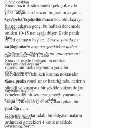
Sürece odaklan
Sınav hazırlık sürecindeki pek çok evde 
Sınav baskısı
pazar akşamları benzer bir gerilim yaşanır. 
Geçen hafta yapılan denemede oldukça iyi 
Lgs Öncesi Yapılan Hatalar
bir net çıkaran genç, bu haftaki denemede 
Veli Hataları
aniden 10-15 net aşağı düşer. Evde panik 
Hata
zilleri çalmaya başlar: 
"Sınava şurada ne 
karşılaştırma
kaldı, netlerin artması gerekirken neden 
düşüyor? Bildiklerini de mi unutuyorsun?"
Lgs Sürecinde Veli Tutumu
Sınav stresiyle birleşen bu endişe, 
Kurs mu özel ders mi?
öğrencinin motivasyonunu yerle bir 
YKS motivasyon
edebilecek en tehlikeli kırılma noktasıdır. 
Oysa profesyonel sınav hazırlığında, netlerin 
Kahve molası
sürekli ve kusursuz bir şekilde yukarı doğru 
Kaybolan hayaller
ivmelendiği bir senaryo gerçeği yansıtmaz. 
Sınava hazırlıkta yapılan hatalar
Başarı, zikzaklar çizerek yukarı çıkan bir 
grafiktir.
Pasif Öğrenme
Deneme sınavlarındaki bu dalgalanmaların 
Video ders tuzağı
ardındaki gerçekleri 4 kritik maddede 
Odaklanma Sorunu