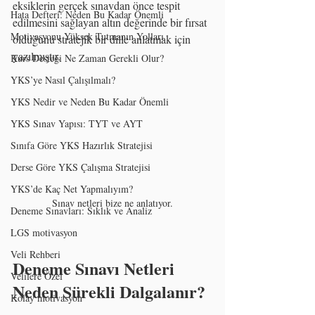
eksiklerin gerçek sınavdan önce tespit 
Hata Defteri: Neden Bu Kadar Önemli
edilmesini sağlayan altın değerinde bir fırsat 
Motivasyonu Yüksek Tutmanın Yolları
olduğunu stratejik bir dille anlatmak için 
yazılmıştır.
Kurs Desteği Ne Zaman Gerekli Olur?
YKS’ye Nasıl Çalışılmalı?
YKS Nedir ve Neden Bu Kadar Önemli
YKS Sınav Yapısı: TYT ve AYT
Sınıfa Göre YKS Hazırlık Stratejisi
Derse Göre YKS Çalışma Stratejisi
YKS’de Kaç Net Yapmalıyım?
Sınav netleri bize ne anlatıyor.
Deneme Sınavları: Sıklık ve Analiz
LGS motivasyon
Veli Rehberi
Deneme Sınavı Netleri 
Velilere Özel
Neden Sürekli Dalgalanır?
Kolay motivasyon