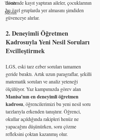
dönemde kayıt yaptıran aileler, çocuklarının 
Tercih
bu özel gruplarda yer almasını şimdiden 
Mezun
güvenceye alırlar.
2. Deneyimli Öğretmen 
Kadrosuyla Yeni Nesil Soruları 
Evcilleştirmek
LGS, eski tarz ezber soruları tamamen 
geride bıraktı. Artık uzun paragraflar, şekilli 
matematik soruları ve analiz yeteneği 
ölçülüyor. Yaz kampımızda görev alan 
Manisa’nın en deneyimli öğretmen 
kadrosu
, öğrencilerimizi bu yeni nesil soru 
tarzlarıyla erkenden tanıştırır. Öğrenci, 
okullar açıldığında rakipleri henüz ne 
yapacağını düşünürken, soru çözme 
refleksini çoktan kazanmış olur.