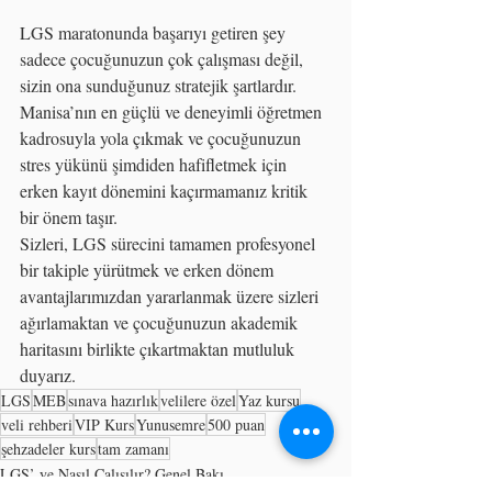
LGS maratonunda başarıyı getiren şey 
sadece çocuğunuzun çok çalışması değil, 
sizin ona sunduğunuz stratejik şartlardır. 
Manisa’nın en güçlü ve deneyimli öğretmen 
kadrosuyla yola çıkmak ve çocuğunuzun 
stres yükünü şimdiden hafifletmek için 
erken kayıt dönemini kaçırmamanız kritik 
bir önem taşır.
Sizleri, LGS sürecini tamamen profesyonel 
bir takiple yürütmek ve erken dönem 
avantajlarımızdan yararlanmak üzere sizleri 
ağırlamaktan ve çocuğunuzun akademik 
haritasını birlikte çıkartmaktan mutluluk 
duyarız.
LGS
MEB
sınava hazırlık
velilere özel
Yaz kursu
veli rehberi
VIP Kurs
Yunusemre
500 puan
şehzadeler kurs
tam zamanı
LGS’ ye Nasıl Çalışılır? Genel Bakı