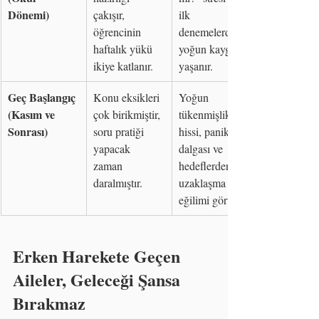
Dönemi)
çakışır, 
ilk 
öğrencinin 
denemelerde 
haftalık yükü 
yoğun kaygı 
ikiye katlanır.
yaşanır.
Geç Başlangıç 
Konu eksikleri 
Yoğun 
(Kasım ve 
çok birikmiştir, 
tükenmişlik 
Sonrası)
soru pratiği 
hissi, panik 
yapacak 
dalgası ve 
zaman 
hedeflerden 
daralmıştır.
uzaklaşma 
eğilimi görülür.
Erken Harekete Geçen 
Aileler, Geleceği Şansa 
Bırakmaz