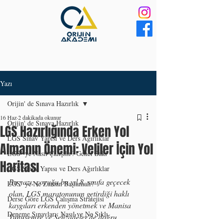
Yazı
Orijin' de Sınava Hazırlık
16 Haz
2 dakikada okunur
Orijin' de Sınava Hazırlık
LGS Hazırlığında Erken Yol
LGS Sınav Yapısı ve Ders Ağırlıklar
Almanın Önemi: Veliler İçin Yol
LGS’ ye Nasıl Çalışılır? Genel Bakı
Haritası
LGS Sınav Yapısı ve Ders Ağırlıklar
Bu yazı; çocuğu bu yıl 8. sınıfa geçecek 
LGS’ ye Ne Zaman Başlamalı?
olan, LGS maratonunun getirdiği haklı 
Derse Göre LGS Çalışma Stratejisi
kaygıları erkenden yönetmek ve Manisa 
Deneme Sınavları: Nasıl ve Ne Sıklı
Yunusemre ve Şehzadeler'de doğru 