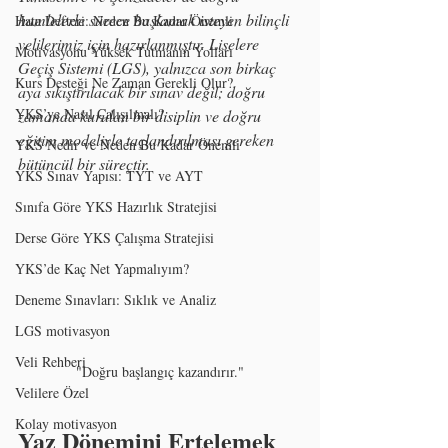
hamlelerle sürece başlamak isteyen bilinçli 
Hata Defteri: Neden Bu Kadar Önemli
velilerimiz için hazırlanmıştır. Liselere 
Motivasyonu Yüksek Tutmanın Yolları
Geçiş Sistemi (LGS), yalnızca son birkaç 
Kurs Desteği Ne Zaman Gerekli Olur?
aya sıkıştırılacak bir sınav değil; doğru 
YKS’ye Nasıl Çalışılmalı?
zamanda kurulan bir disiplin ve doğru 
eğitim modeliyle taçlandırılması gereken 
YKS Nedir ve Neden Bu Kadar Önemli
bütüncül bir süreçtir.
YKS Sınav Yapısı: TYT ve AYT
Sınıfa Göre YKS Hazırlık Stratejisi
Derse Göre YKS Çalışma Stratejisi
YKS’de Kaç Net Yapmalıyım?
Deneme Sınavları: Sıklık ve Analiz
LGS motivasyon
Veli Rehberi
"Doğru başlangıç kazandırır."
Velilere Özel
Kolay motivasyon
Yaz Dönemini Ertelemek 