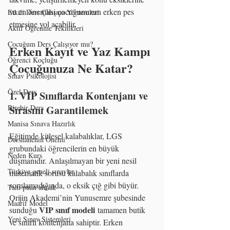
ve en önemlisi çocuğunuzun erken pes 
Etkili Ders Çalışma Yöntemleri
etmesine yol açabilir.
Aktif Öğrenme Teknikleri
Çocuğum Ders Çalışıyor mu?
Erken Kayıt ve Yaz Kampı 
Öğrenci Koçluğu
Çocuğunuza Ne Katar?
Sınav Psikolojisi
Özel Ders
1. VIP Sınıflarda Kontenjanı ve 
Sırasını Garantilemek
Birebir Ders
Manisa Sınava Hazırlık
Eğitimde kitlesel kalabalıklar, LGS 
Dershanenin Önemi
grubundaki öğrencilerin en büyük 
Neden Kurs
düşmanıdır. Anlaşılmayan bir yeni nesil 
Türkiye geneli sınavlar
matematik sorusu kalabalık sınıflarda 
sorulamadığında, o eksik çığ gibi büyür. 
Tam puan almak
Orijin Akademi’nin Yunusemre şubesinde 
Maarif Model
VIP sınıf modeli
sunduğu 
 tamamen butik 
Yeni Sınav Sistemleri
ve sınırlı kontenjana sahiptir. Erken 