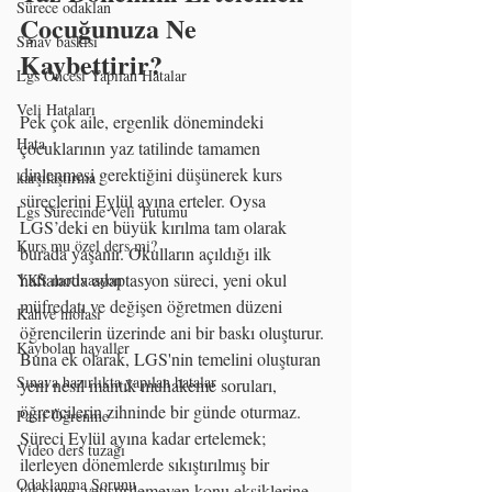
Sürece odaklan
Çocuğunuza Ne 
Sınav baskısı
Kaybettirir?
Lgs Öncesi Yapılan Hatalar
Veli Hataları
Pek çok aile, ergenlik dönemindeki 
Hata
çocuklarının yaz tatilinde tamamen 
dinlenmesi gerektiğini düşünerek kurs 
karşılaştırma
süreçlerini Eylül ayına erteler. Oysa 
Lgs Sürecinde Veli Tutumu
LGS’deki en büyük kırılma tam olarak 
Kurs mu özel ders mi?
burada yaşanır. Okulların açıldığı ilk 
haftalarda adaptasyon süreci, yeni okul 
YKS motivasyon
müfredatı ve değişen öğretmen düzeni 
Kahve molası
öğrencilerin üzerinde ani bir baskı oluşturur.
Kaybolan hayaller
Buna ek olarak, LGS'nin temelini oluşturan 
Sınava hazırlıkta yapılan hatalar
yeni nesil mantık muhakeme soruları, 
öğrencilerin zihninde bir günde oturmaz. 
Pasif Öğrenme
Süreci Eylül ayına kadar ertelemek; 
Video ders tuzağı
ilerleyen dönemlerde sıkıştırılmış bir 
Odaklanma Sorunu
takvime, yetiştirilemeyen konu eksiklerine 