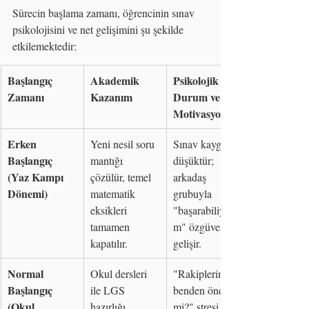
Sürecin başlama zamanı, öğrencinin sınav 
psikolojisini ve net gelişimini şu şekilde 
etkilemektedir:
Başlangıç 
Akademik 
Psikolojik 
Zamanı
Kazanım
Durum ve 
Motivasyon
Erken 
Yeni nesil soru 
Sınav kaygısı 
Başlangıç 
mantığı 
düşüktür; 
(Yaz Kampı 
çözülür, temel 
arkadaş 
Dönemi)
matematik 
grubuyla 
eksikleri 
"başarabiliyoru
tamamen 
m" özgüveni 
kapatılır.
gelişir.
Normal 
Okul dersleri 
"Rakiplerim 
Başlangıç 
ile LGS 
benden önde 
(Okul 
hazırlığı 
mi?" stresi ve 