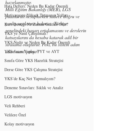
hazırlanmıştır.
Hata Defteri: Neden Bu Kadar Önemli
Milli Eğitim Bakanlığı (MEB), LGS 
Motivasyonu Yüksek Tutmanın Yolları
puanlarını hesaplarken sadece doğru ve 
yanlış sayılarına bakmaz; Türkiye 
Kurs Desteği Ne Zaman Gerekli Olur?
genelindeki başarı ortalamasını ve derslerin 
YKS’ye Nasıl Çalışılmalı?
katsayılarını da hesaba katarak adil bir 
YKS Nedir ve Neden Bu Kadar Önemli
sıralama oluşturur. Peki, bu sistem adım 
adım nasıl çalışır?
YKS Sınav Yapısı: TYT ve AYT
Sınıfa Göre YKS Hazırlık Stratejisi
Derse Göre YKS Çalışma Stratejisi
YKS’de Kaç Net Yapmalıyım?
Deneme Sınavları: Sıklık ve Analiz
LGS motivasyon
Veli Rehberi
Velilere Özel
Kolay motivasyon