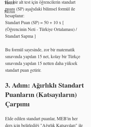
Her bir alt test için öğrencilerin standart 
Tercih
puanı (SP) aşağıdaki bilimsel formül ile 
Mezun
hesaplanır:
Standart Puan (SP) = 50 + 10 x [ 
(Öğrencinin Neti - Türkiye Ortalaması) / 
Standart Sapma ]
Bu formül sayesinde, zor bir matematik 
sınavında yapılan 15 net, kolay bir Türkçe 
sınavında yapılan 15 netten daha yüksek 
standart puan getirir.
3. Adım: Ağırlıklı Standart 
Puanların (Katsayıların) 
Çarpımı
Elde edilen standart puanlar, MEB'in her 
ders için belirlediği "Ağırlık Katsayıları" ile 