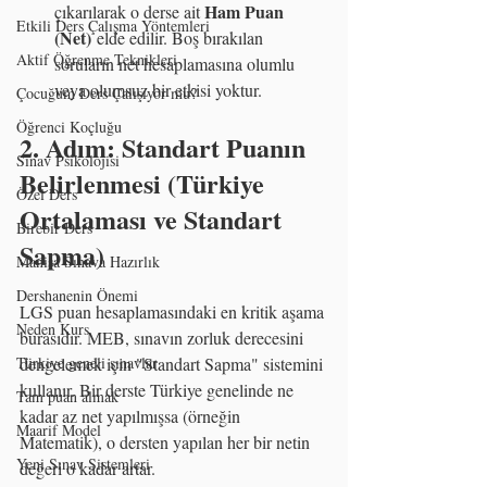
Ham Puan 
çıkarılarak o derse ait 
Etkili Ders Çalışma Yöntemleri
(Net)
 elde edilir. Boş bırakılan 
Aktif Öğrenme Teknikleri
soruların net hesaplamasına olumlu 
veya olumsuz bir etkisi yoktur.
Çocuğum Ders Çalışıyor mu?
Öğrenci Koçluğu
2. Adım: Standart Puanın 
Sınav Psikolojisi
Belirlenmesi (Türkiye 
Özel Ders
Ortalaması ve Standart 
Birebir Ders
Sapma)
Manisa Sınava Hazırlık
Dershanenin Önemi
LGS puan hesaplamasındaki en kritik aşama 
Neden Kurs
burasıdır. MEB, sınavın zorluk derecesini 
dengelemek için "Standart Sapma" sistemini 
Türkiye geneli sınavlar
kullanır. Bir derste Türkiye genelinde ne 
Tam puan almak
kadar az net yapılmışsa (örneğin 
Maarif Model
Matematik), o dersten yapılan her bir netin 
Yeni Sınav Sistemleri
değeri o kadar artar.