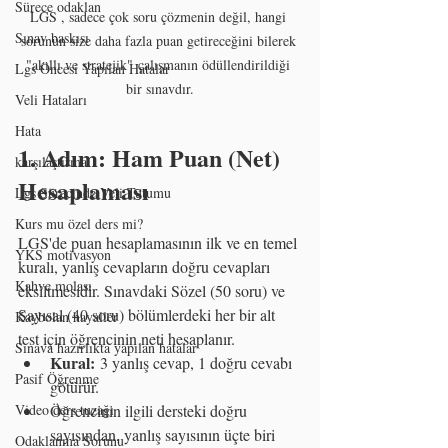
Sürece odaklan
LGS , sadece çok soru çözmenin değil, hangi 
Sınav baskısı
sorunun size daha fazla puan getireceğini bilerek 
"akıllı ve stratejik" çalışmanın ödüllendirildiği 
Lgs Öncesi Yapılan Hatalar
bir sınavdır.
Veli Hataları
Hata
1. Adım: Ham Puan (Net) 
karşılaştırma
Hesaplaması
Lgs Sürecinde Veli Tutumu
Kurs mu özel ders mi?
LGS'de puan hesaplamasının ilk ve en temel 
YKS motivasyon
kuralı, yanlış cevapların doğru cevapları 
Kahve molası
eksiltmesidir. Sınavdaki Sözel (50 soru) ve 
Sayısal (40 soru) bölümlerdeki her bir alt 
Kaybolan hayaller
test için öğrencinin neti hesaplanır.
Sınava hazırlıkta yapılan hatalar
Kural:
 3 yanlış cevap, 1 doğru cevabı 
Pasif Öğrenme
götürür.
Öğrencinin ilgili dersteki doğru 
Video ders tuzağı
sayısından, yanlış sayısının üçte biri 
Odaklanma Sorunu