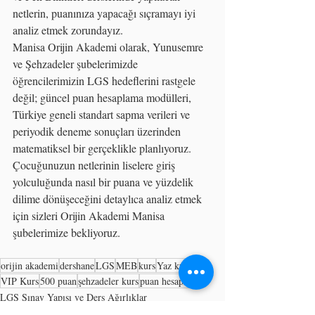
netlerin, puanınıza yapacağı sıçramayı iyi 
analiz etmek zorundayız.
Manisa Orijin Akademi olarak, Yunusemre 
ve Şehzadeler şubelerimizde 
öğrencilerimizin LGS hedeflerini rastgele 
değil; güncel puan hesaplama modülleri, 
Türkiye geneli standart sapma verileri ve 
periyodik deneme sonuçları üzerinden 
matematiksel bir gerçeklikle planlıyoruz.
Çocuğunuzun netlerinin liselere giriş 
yolculuğunda nasıl bir puana ve yüzdelik 
dilime dönüşeceğini detaylıca analiz etmek 
için sizleri Orijin Akademi Manisa 
şubelerimize bekliyoruz.
orijin akademi
dershane
LGS
MEB
kurs
Yaz kursu
VIP Kurs
500 puan
şehzadeler kurs
puan hesaplama
LGS Sınav Yapısı ve Ders Ağırlıklar
LGS motivasyon