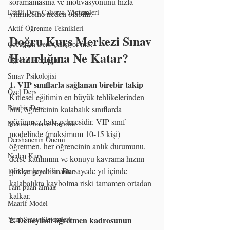
soramamasına ve motivasyonunu hızla 
Etkili Ders Çalışma Yöntemleri
yitirmesine neden olabilir.
Aktif Öğrenme Teknikleri
Doğru Kurs Merkezi Sınav 
Çocuğum Ders Çalışıyor mu?
Hazırlığına Ne Katar?
Öğrenci Koçluğu
Sınav Psikolojisi
1. VIP sınıflarla sağlanan birebir takip
Özel Ders
Kitlesel eğitimin en büyük tehlikelerinden 
Birebir Ders
biri, öğrencinin kalabalık sınıflarda 
görünmez hale gelmesidir. VIP sınıf 
Manisa Sınava Hazırlık
modelinde (maksimum 10-15 kişi) 
Dershanenin Önemi
öğretmen, her öğrencinin anlık durumunu, 
Neden Kurs
derse katılımını ve konuyu kavrama hızını 
gözlemleyebilir. Bu sayede yıl içinde 
Türkiye geneli sınavlar
kalabalıkta kaybolma riski tamamen ortadan 
Tam puan almak
kalkar.
Maarif Model
Yeni Sınav Sistemleri
2. Deneyimli öğretmen kadrosunun 