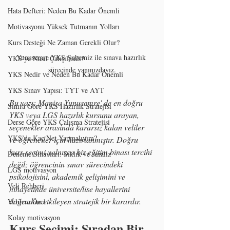
Hata Defteri: Neden Bu Kadar Önemli
Motivasyonu Yüksek Tutmanın Yolları
Kurs Desteği Ne Zaman Gerekli Olur?
Yunusemre YKS Şubemiz ile sınava hazırlık 
YKS’ye Nasıl Çalışılmalı?
sürecinde yanınızdayız.
YKS Nedir ve Neden Bu Kadar Önemli
YKS Sınav Yapısı: TYT ve AYT
Bu yazı; Manisa Yunusemre' de en doğru 
Sınıfa Göre YKS Hazırlık Stratejisi
YKS veya LGS hazırlık kursunu arayan, 
Derse Göre YKS Çalışma Stratejisi
seçenekler arasında kararsız kalan veliler 
YKS’de Kaç Net Yapmalıyım?
ve öğrenciler için hazırlanmıştır. Doğru 
kurs seçimi yalnızca bir eğitim binası tercihi 
Deneme Sınavları: Sıklık ve Analiz
değil; öğrencinin sınav sürecindeki 
LGS motivasyon
psikolojisini, akademik gelişimini ve 
Veli Rehberi
nihayetinde üniversite/lise hayallerini 
doğrudan etkileyen stratejik bir karardır.
Velilere Özel
Kolay motivasyon
Kurs Seçimi: Sıradan Bir 