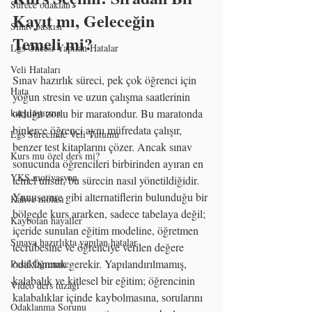
Sürece odaklan
Kayıt mı, Geleceğin 
Sınav baskısı
Temeli mi?
Lgs Öncesi Yapılan Hatalar
Veli Hataları
Sınav hazırlık süreci, pek çok öğrenci için 
Hata
yoğun stresin ve uzun çalışma saatlerinin 
karşılaştırma
olduğu zorlu bir maratondur. Bu maratonda 
binlerce öğrenci aynı müfredata çalışır, 
Lgs Sürecinde Veli Tutumu
benzer test kitaplarını çözer. Ancak sınav 
Kurs mu özel ders mi?
sonucunda öğrencileri birbirinden ayıran en 
YKS motivasyon
temel unsur, bu sürecin nasıl yönetildiğidir.
Yunusemre gibi alternatiflerin bulunduğu bir 
Kahve molası
bölgede kurs ararken, sadece tabelaya değil; 
Kaybolan hayaller
içeride sunulan eğitim modeline, öğretmen 
Sınava hazırlıkta yapılan hatalar
tecrübesine ve öğrenciye verilen değere 
odaklanmak gerekir. Yapılandırılmamış, 
Pasif Öğrenme
kalabalık ve kitlesel bir eğitim; öğrencinin 
Video ders tuzağı
kalabalıklar içinde kaybolmasına, sorularını 
Odaklanma Sorunu