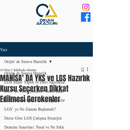
Yazı
Orijin' de Sınava Hazırlık
10 Haz
3 dakikada okunur
Orijin' de Sınava Hazırlık
MANİSA' DA YKS ve LGS Hazırlık
LGS Sınav Yapısı ve Ders Ağırlıklar
Kursu Seçerken Dikkat
LGS’ ye Nasıl Çalışılır? Genel Bakı
Edilmesi Gerekenler
LGS Sınav Yapısı ve Ders Ağırlıklar
LGS’ ye Ne Zaman Başlamalı?
Derse Göre LGS Çalışma Stratejisi
Deneme Sınavları: Nasıl ve Ne Sıklı