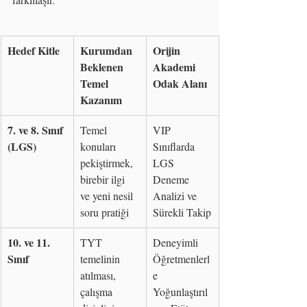
Hedef Kitle
Kurumdan 
Orijin 
Beklenen 
Akademi 
Temel 
Odak Alanı
Kazanım
7. ve 8. Sınıf 
Temel 
VIP 
(LGS)
konuları 
Sınıflarda 
pekiştirmek, 
LGS 
birebir ilgi 
Deneme 
ve yeni nesil 
Analizi ve 
soru pratiği
Sürekli Takip
10. ve 11. 
TYT 
Deneyimli 
Sınıf
temelinin 
Öğretmenlerl
atılması, 
e 
çalışma 
Yoğunlaştırıl