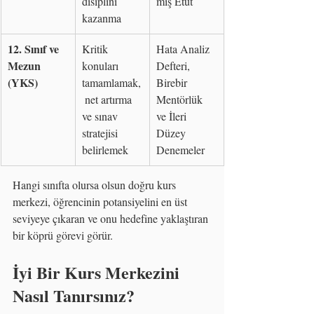
disiplini 
mış Etüt
kazanma
12. Sınıf ve 
Kritik 
Hata Analiz 
Mezun 
konuları 
Defteri, 
(YKS)
tamamlamak,
Birebir 
 net artırma 
Mentörlük 
ve sınav 
ve İleri 
stratejisi 
Düzey 
belirlemek
Denemeler
Hangi sınıfta olursa olsun doğru kurs 
merkezi, öğrencinin potansiyelini en üst 
seviyeye çıkaran ve onu hedefine yaklaştıran 
bir köprü görevi görür.
İyi Bir Kurs Merkezini 
Nasıl Tanırsınız?