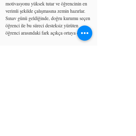
motivasyonu yüksek tutar ve öğrencinin en 
verimli şekilde çalışmasına zemin hazırlar. 
Sınav günü geldiğinde, doğru kurumu seçen 
öğrenci ile bu süreci desteksiz yürüten 
öğrenci arasındaki fark açıkça ortaya çıkar.
Yunusemre'de sınava hazırlık sürecini şansa 
bırakmak istemeyen velilerimiz; deneyimli 
öğretmen kadromuz, VIP sınıf modelimiz ve 
LGS/YKS sistemlerimiz hakkında ayrıntılı 
bilgi almak için bizimle iletişime geçebilirler.
YKS
dershane
LGS
başarı
akademi
manisa kurs
manisa dershane
Yunusemre YKS kurs
Yunusemre
Hata Defteri: Neden Bu Kadar Önemli
YKS’ye Nasıl Çalışılmalı?
Kurs Desteği Ne Zaman Gerekli Olur?