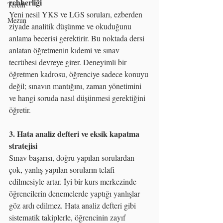
rehberliği
Tercih
Yeni nesil YKS ve LGS soruları, ezberden 
Mezun
ziyade analitik düşünme ve okuduğunu 
anlama becerisi gerektirir. Bu noktada dersi 
anlatan öğretmenin kıdemi ve sınav 
tecrübesi devreye girer. Deneyimli bir 
öğretmen kadrosu, öğrenciye sadece konuyu 
değil; sınavın mantığını, zaman yönetimini 
ve hangi soruda nasıl düşünmesi gerektiğini 
öğretir.
3. Hata analiz defteri ve eksik kapatma 
stratejisi
Sınav başarısı, doğru yapılan sorulardan 
çok, yanlış yapılan soruların telafi 
edilmesiyle artar. İyi bir kurs merkezinde 
öğrencilerin denemelerde yaptığı yanlışlar 
göz ardı edilmez. Hata analiz defteri gibi 
sistematik takiplerle, öğrencinin zayıf 