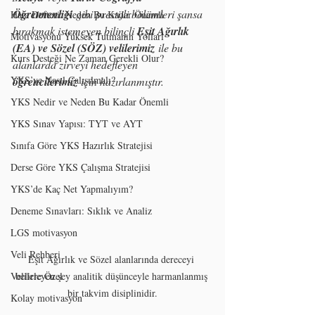
Öğretmenliği
 gibi prestijli bölümleri şansa 
Hata Defteri: Neden Bu Kadar Önemli
bırakmak istemeyen bilinçli 
Eşit Ağırlık 
Motivasyonu Yüksek Tutmanın Yolları
(EA) ve Sözel (SÖZ) velilerimiz
 ile bu 
Kurs Desteği Ne Zaman Gerekli Olur?
alanlarda zirveyi hedefleyen 
YKS’ye Nasıl Çalışılmalı?
öğrencilerimiz
 için hazırlanmıştır.
YKS Nedir ve Neden Bu Kadar Önemli
YKS Sınav Yapısı: TYT ve AYT
Sınıfa Göre YKS Hazırlık Stratejisi
Derse Göre YKS Çalışma Stratejisi
YKS’de Kaç Net Yapmalıyım?
Deneme Sınavları: Sıklık ve Analiz
LGS motivasyon
Veli Rehberi
Eşit Ağırlık ve Sözel alanlarında dereceyi 
Velilere Özel
belirleyen şey analitik düşünceyle harmanlanmış 
bir takvim disiplinidir.
Kolay motivasyon