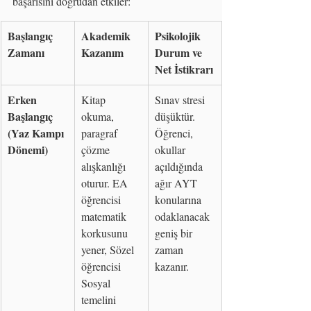
başarısını doğrudan etkiler:
Başlangıç 
Akademik 
Psikolojik 
Zamanı
Kazanım
Durum ve 
Net İstikrarı
Erken 
Kitap 
Sınav stresi 
Başlangıç 
okuma, 
düşüktür. 
(Yaz Kampı 
paragraf 
Öğrenci, 
Dönemi)
çözme 
okullar 
alışkanlığı 
açıldığında 
oturur. EA 
ağır AYT 
öğrencisi 
konularına 
matematik 
odaklanacak 
korkusunu 
geniş bir 
yener, Sözel 
zaman 
öğrencisi 
kazanır.
Sosyal 
temelini 