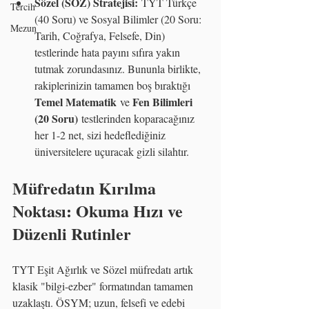
Sözel (SÖZ) Stratejisi:
 TYT Türkçe 
Tercih
(40 Soru) ve Sosyal Bilimler (20 Soru: 
Mezun
Tarih, Coğrafya, Felsefe, Din) 
testlerinde hata payını sıfıra yakın 
tutmak zorundasınız. Bununla birlikte, 
rakiplerinizin tamamen boş bıraktığı 
Temel Matematik
Fen Bilimleri 
 ve 
(20 Soru)
 testlerinden koparacağınız 
her 1-2 net, sizi hedeflediğiniz 
üniversitelere uçuracak gizli silahtır.
Müfredatın Kırılma 
Noktası: Okuma Hızı ve 
Düzenli Rutinler
TYT Eşit Ağırlık ve Sözel müfredatı artık 
klasik "bilgi-ezber" formatından tamamen 
uzaklaştı. ÖSYM; uzun, felsefi ve edebi 