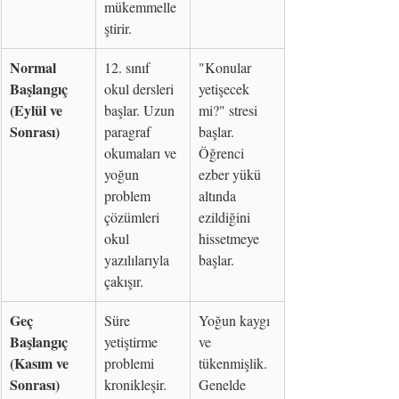
mükemmelle
ştirir.
Normal 
12. sınıf 
"Konular 
Başlangıç 
okul dersleri 
yetişecek 
(Eylül ve 
başlar. Uzun 
mi?" stresi 
Sonrası)
paragraf 
başlar. 
okumaları ve 
Öğrenci 
yoğun 
ezber yükü 
problem 
altında 
çözümleri 
ezildiğini 
okul 
hissetmeye 
yazılılarıyla 
başlar.
çakışır.
Geç 
Süre 
Yoğun kaygı 
Başlangıç 
yetiştirme 
ve 
(Kasım ve 
problemi 
tükenmişlik. 
Sonrası)
kronikleşir. 
Genelde 