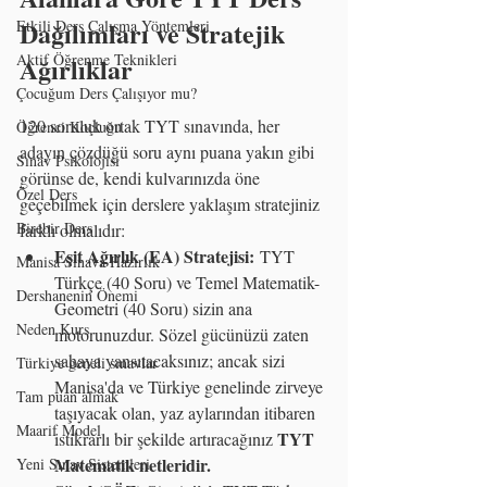
Dağılımları ve Stratejik 
Etkili Ders Çalışma Yöntemleri
Aktif Öğrenme Teknikleri
Ağırlıklar
Çocuğum Ders Çalışıyor mu?
120 soruluk ortak TYT sınavında, her 
Öğrenci Koçluğu
adayın çözdüğü soru aynı puana yakın gibi 
Sınav Psikolojisi
görünse de, kendi kulvarınızda öne 
Özel Ders
geçebilmek için derslere yaklaşım stratejiniz 
Birebir Ders
farklı olmalıdır:
Eşit Ağırlık (EA) Stratejisi:
 TYT 
Manisa Sınava Hazırlık
Türkçe (40 Soru) ve Temel Matematik-
Dershanenin Önemi
Geometri (40 Soru) sizin ana 
Neden Kurs
motorunuzdur. Sözel gücünüzü zaten 
sahaya yansıtacaksınız; ancak sizi 
Türkiye geneli sınavlar
Manisa'da ve Türkiye genelinde zirveye 
Tam puan almak
taşıyacak olan, yaz aylarından itibaren 
Maarif Model
TYT 
istikrarlı bir şekilde artıracağınız 
Matematik netleridir.
Yeni Sınav Sistemleri