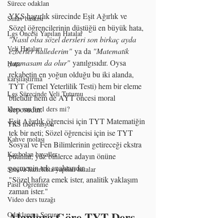
Sürece odaklan
YKS hazırlık sürecinde Eşit Ağırlık ve 
Sınav baskısı
Sözel öğrencilerinin düştüğü en büyük hata, 
Lgs Öncesi Yapılan Hatalar
"Nasıl olsa sözel dersleri son birkaç ayda 
Veli Hataları
ezberler hallederim"
 ya da 
"Matematik 
yapmasam da olur"
 yanılgısıdır. Oysa 
Hata
rekabetin en yoğun olduğu bu iki alanda, 
karşılaştırma
TYT (Temel Yeterlilik Testi) hem bir eleme 
Lgs Sürecinde Veli Tutumu
biletidir hem de AYT öncesi moral 
Kurs mu özel ders mi?
deposudur.
Eşit Ağırlık öğrencisi için TYT Matematiğin 
YKS motivasyon
tek bir neti; Sözel öğrencisi için ise TYT 
Kahve molası
Sosyal ve Fen Bilimlerinin getireceği ekstra 
Kaybolan hayaller
puanlar, yüz binlerce adayın önüne 
geçmenin tek anahtarıdır.
Sınava hazırlıkta yapılan hatalar
"Sözel hafıza emek ister, analitik yaklaşım 
Pasif Öğrenme
zaman ister."
Video ders tuzağı
Alanlara Göre TYT Ders 
Odaklanma Sorunu