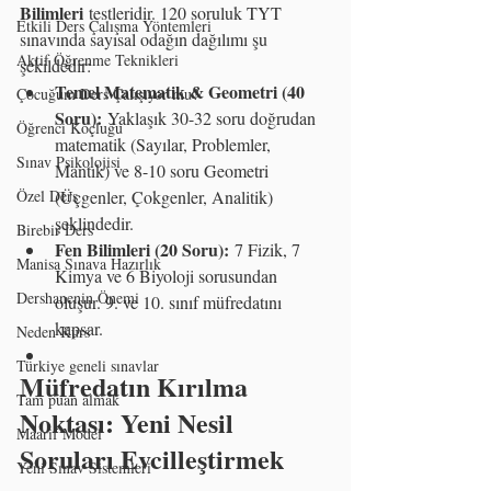
Bilimleri
 testleridir. 120 soruluk TYT 
Etkili Ders Çalışma Yöntemleri
sınavında sayısal odağın dağılımı şu 
Aktif Öğrenme Teknikleri
şekildedir:
Temel Matematik & Geometri (40 
Çocuğum Ders Çalışıyor mu?
Soru):
 Yaklaşık 30-32 soru doğrudan 
Öğrenci Koçluğu
matematik (Sayılar, Problemler, 
Sınav Psikolojisi
Mantık) ve 8-10 soru Geometri 
(Üçgenler, Çokgenler, Analitik) 
Özel Ders
şeklindedir.
Birebir Ders
Fen Bilimleri (20 Soru):
 7 Fizik, 7 
Manisa Sınava Hazırlık
Kimya ve 6 Biyoloji sorusundan 
Dershanenin Önemi
oluşur. 9. ve 10. sınıf müfredatını 
kapsar.
Neden Kurs
Türkiye geneli sınavlar
Müfredatın Kırılma 
Tam puan almak
Noktası: Yeni Nesil 
Maarif Model
Soruları Evcilleştirmek
Yeni Sınav Sistemleri