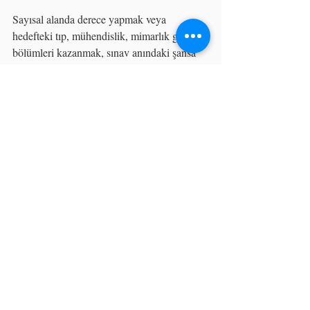
Sayısal alanda derece yapmak veya 
hedefteki tıp, mühendislik, mimarlık gibi 
bölümleri kazanmak, sınav anındaki şansa 
değil; bugünden atılacak stratejik adımlara 
bağlıdır. Çocuğunuzun omuzlarındaki sınav 
yükünü hafifletmek, akademik haritasını 
profesyonel bir ekiple birlikte çıkarmak ve 
erken kayıt avantajlarımızdan yararlanmak 
için sizleri Orijin Akademi Manisa 
şubemizde kahve içmeye davet ediyoruz.
orijin akademi
YKS
dershane
başarı
ÖSYM
motivasyon
Yunusemre YKS kurs
TYT
sınav yapısı
YKS’ye Nasıl Çalışılmalı?
YKS Nedir ve Neden Bu Kadar Önemli
YKS Sınav Yapısı: TYT ve AYT