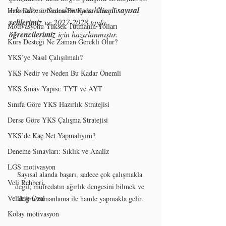
erkenden anlamak isteyen bilinçli 
sayısal 
Hata Defteri: Neden Bu Kadar Önemli
velilerimiz
 ve 2027-2028 tayfa 
Motivasyonu Yüksek Tutmanın Yolları
öğrencilerimiz
 için hazırlanmıştır.
Kurs Desteği Ne Zaman Gerekli Olur?
YKS’ye Nasıl Çalışılmalı?
YKS Nedir ve Neden Bu Kadar Önemli
YKS Sınav Yapısı: TYT ve AYT
Sınıfa Göre YKS Hazırlık Stratejisi
Derse Göre YKS Çalışma Stratejisi
YKS’de Kaç Net Yapmalıyım?
Deneme Sınavları: Sıklık ve Analiz
LGS motivasyon
Sayısal alanda başarı, sadece çok çalışmakla 
Veli Rehberi
değil; müfredatın ağırlık dengesini bilmek ve 
Velilere Özel
doğru zamanlama ile hamle yapmakla gelir.
Kolay motivasyon