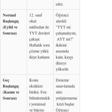
eder.
Normal 
12. sınıf 
Öğrenci 
Başlangıç 
okul 
sürekli 
(Eylül ve 
müfredatı ile 
"TYT mi 
Sonrası)
TYT dersleri 
çalışmalıyım,
çakışır. 
 AYT mi?" 
Haftalık soru 
ikilemi 
çözme yükü 
arasında 
ikiye katlanır.
kalır, kaygı 
düzeyi 
yükselir.
Geç 
Konu 
Deneme 
Başlangıç 
eksikleri 
sınavlarında 
(Kasım ve 
birikir. Fen 
süre 
Sonrası)
bilimlerindek
yetiştirememe
i yorumsal 
 krizi başlar. 
ve bilgiye 
Öğrenci 