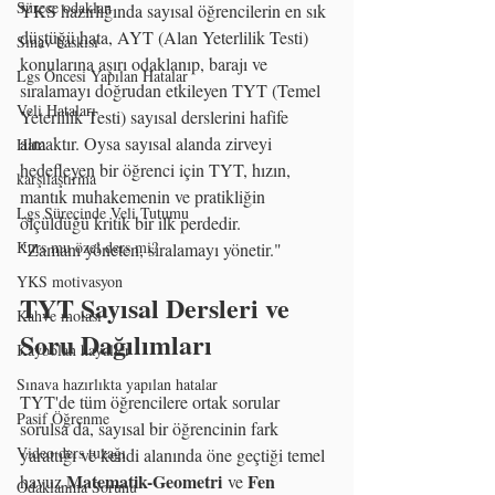
Sürece odaklan
YKS hazırlığında sayısal öğrencilerin en sık 
düştüğü hata, AYT (Alan Yeterlilik Testi) 
Sınav baskısı
konularına aşırı odaklanıp, barajı ve 
Lgs Öncesi Yapılan Hatalar
sıralamayı doğrudan etkileyen TYT (Temel 
Veli Hataları
Yeterlilik Testi) sayısal derslerini hafife 
almaktır. Oysa sayısal alanda zirveyi 
Hata
hedefleyen bir öğrenci için TYT, hızın, 
karşılaştırma
mantık muhakemenin ve pratikliğin 
Lgs Sürecinde Veli Tutumu
ölçüldüğü kritik bir ilk perdedir.
Kurs mu özel ders mi?
"Zamanı yöneten, sıralamayı yönetir."
YKS motivasyon
TYT Sayısal Dersleri ve 
Kahve molası
Soru Dağılımları
Kaybolan hayaller
Sınava hazırlıkta yapılan hatalar
TYT'de tüm öğrencilere ortak sorular 
Pasif Öğrenme
sorulsa da, sayısal bir öğrencinin fark 
Video ders tuzağı
yarattığı ve kendi alanında öne geçtiği temel 
Matematik-Geometri
Fen 
havuz 
 ve 
Odaklanma Sorunu