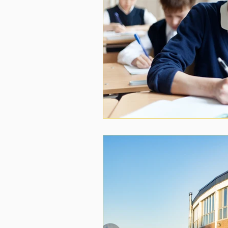
Sınıfa Göre YKS Hazırlık Stratejisi
Deneme Sınavları: Sıklık ve Analiz
Sınav baskısı
Lgs Öncesi Yapıl
Kurs mu özel ders mi?
YKS m