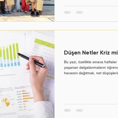
490 ile 500 arasında bir puan al
tarafından başarılan somut bir he
Düşen Netler Kriz mi
Bu yazı, özellikle sınava haftal
yaşanan dalgalanmaların öğrenci 
havasını dağıtmak, net düşüşlerini
eksiklerin gerçek sınavdan önce 
değerinde bir fırsat olduğunu stra
yazılmıştır. Sınav netleri bize ne
Neden Sürekli Dalgalanır? Sınav 
evde pazar akşamları benzer bir