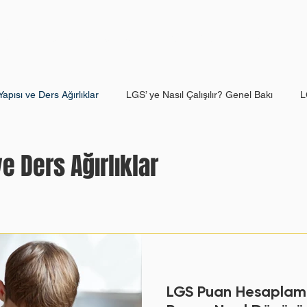
Hakkımızda
Ayrıcalıklar
Blog
Öğrenci Görüşleri
apısı ve Ders Ağırlıklar
LGS’ ye Nasıl Çalışılır? Genel Bakı
L
Derse Göre LGS Çalışma Stratejisi
Deneme Sınavları: Nasıl ve N
e Ders Ağırlıklar
li
Motivasyonu Yüksek Tutmanın Yolları
Kurs Desteği Ne Za
Nedir ve Neden Bu Kadar Önemli
YKS Sınav Yapısı: TYT ve AYT
LGS Puan Hesaplama