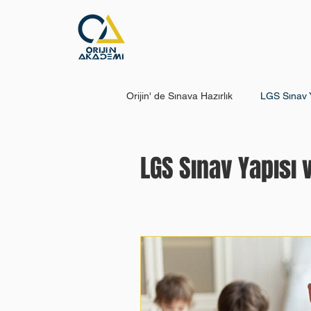
Ana Sayfa
Eğitim
Orijin' de Sınava Hazırlık
LGS Sınav Y
LGS’ ye Ne Zaman Başlamalı?
LGS Sınav Yapısı v
Hata Defteri: Neden Bu Kadar Önem
YKS’ye Nasıl Çalışılmalı?
YKS 