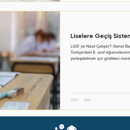
Liselere Geçiş Siste
LGS’ ye Nasıl Çalışılır? Genel B
Türkiye’deki 8. sınıf öğrencilerinin
yerleşebilmek için girdikleri merke
sorusu, her öğrencinin ve velinin
sorulardan birisidir. Hazırlık sür
ibaret değildir: doğru kaynak seç
düzgün bir tekrar sistemi bir ar
daha erişilebilir hale geli