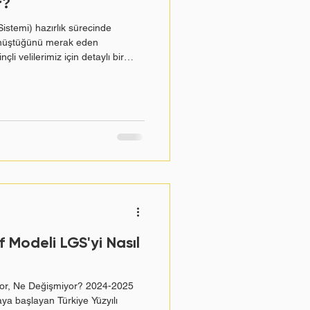
r?
m?
istemi) hazırlık sürecinde
önüştüğünü merak eden
çli velilerimiz için detaylı bir
motivasyon
Sürece odaklan
tim Bakanlığı (MEB), LGS puanlarını
lış sayılarına bakmaz; Türkiye
e derslerin katsayılarını da
 oluşturur. Peki, bu sistem adım
ürecinde Veli Tutumu
 çok soru ç
f Modeli LGS'yi Nasıl
yor, Ne Değişmiyor? 2024-2025
ya başlayan Türkiye Yüzyılı