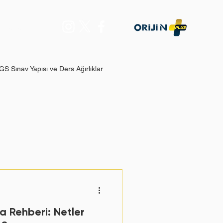
Daha Fazla...
GS Sınav Yapısı ve Ders Ağırlıklar
e Sıklı
man Gerekli Olur?
 Rehberi: Netler