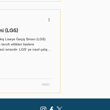
mi (LGS)
akış Liseye Geçiş Sınavı (LGS)
 tercih ettikleri liselere
zi sınavdır. LGS’ ye nasıl çalışılır
 kafasını meşgul eden en kritik
eci; yalnızca ders çalışmaktan
imi, etkili zaman yönetimi ve
ada yürütüldüğünde başarı çok