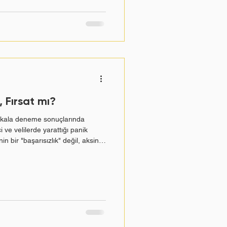
mak, her yıl yüzlerce öğrenci
deftir. Peki bu he
, Fırsat mı?
ar kala deneme sonuçlarında
ve velilerde yarattığı panik
n bir "başarısızlık" değil, aksine
tespit edilmesini sağlayan altın
tejik bir dille anlatmak için
 anlatıyor. Deneme Sınavı Netleri
hazırlık sürecindeki pek çok