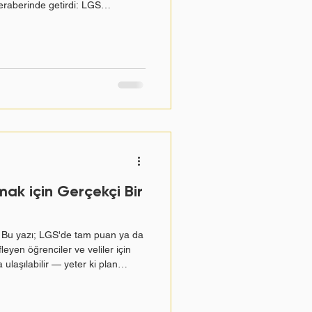
eraberinde getirdi: LGS
kacak? Sınavın formatı
mi açıklamalara dayanan net,
ir araya getirdik. Türkiye Yüzyılı
yılı Maarif Modeli (TYMM), Millî
rlanan ve 2024-2025 eğiti
ak için Gerçekçi Bir
u yazı; LGS'de tam puan ya da
eyen öğrenciler ve veliler için
ulaşılabilir — yeter ki plan
, teorik olarak tüm soruları
abileceği en yüksek puandır.
on derece nadir görülür; ancak