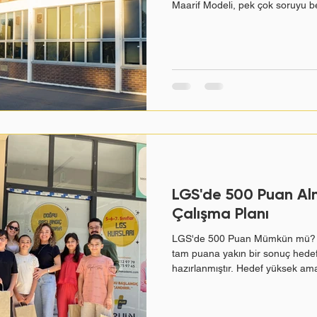
Maarif Modeli, pek çok soruyu b
değişecek mi? Hangi konular kal
farklılaşacak mı? Bu yazıda res
güncel ve uygulanabilir bilgileri b
Maarif Modeli Nedir? Türkiye Yüz
Eğitim Bakanlığı tarafından hazı
LGS'de 500 Puan Alm
Çalışma Planı
LGS'de 500 Puan Mümkün mü? B
tam puana yakın bir sonuç hedefl
hazırlanmıştır. Hedef yüksek ama 
doğru kurulsun. LGS'de 500 puan
doğru yanıtlayan öğrencilerin al
Pratikte ise bu skora ulaşmak s