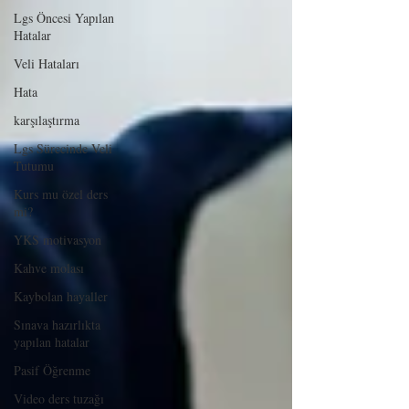
Lgs Öncesi Yapılan
Hatalar
Veli Hataları
Hata
karşılaştırma
Lgs Sürecinde Veli
Tutumu
Kurs mu özel ders
mi?
YKS motivasyon
Kahve molası
Kaybolan hayaller
Sınava hazırlıkta
yapılan hatalar
Pasif Öğrenme
Video ders tuzağı