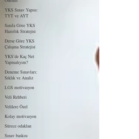
Önemli
YKS Sınav Yapısı:
TYT ve AYT
Sınıfa Göre YKS
Hazırlık Stratejisi
Derse Göre YKS
Çalışma Stratejisi
YKS’de Kaç Net
Yapmalıyım?
Deneme Sınavları:
Sıklık ve Analiz
LGS motivasyon
Veli Rehberi
Velilere Özel
Kolay motivasyon
Sürece odaklan
Sınav baskısı