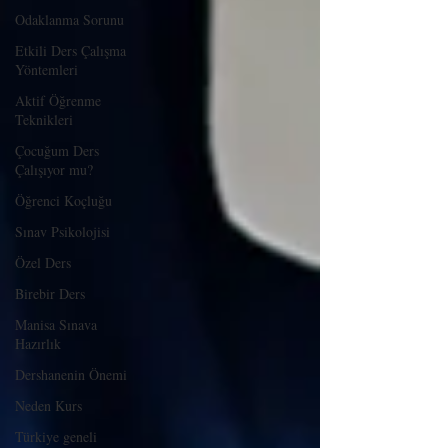
Odaklanma Sorunu
Etkili Ders Çalışma
Yöntemleri
Aktif Öğrenme
Teknikleri
Çocuğum Ders
Çalışıyor mu?
Öğrenci Koçluğu
Sınav Psikolojisi
Özel Ders
Birebir Ders
Manisa Sınava
Hazırlık
Dershanenin Önemi
Neden Kurs
Türkiye geneli