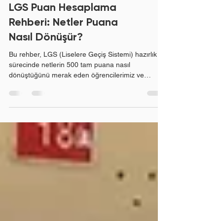
LGS Puan Hesaplama
Rehberi: Netler Puana
Nasıl Dönüşür?
Bu rehber, LGS (Liselere Geçiş Sistemi) hazırlık
sürecinde netlerin 500 tam puana nasıl
dönüştüğünü merak eden öğrencilerimiz ve
Manisa'daki bilinçli velilerimiz için detaylı bir
şekilde hazırlanmıştır. Milli Eğitim Bakanlığı (MEB),
LGS puanlarını hesaplarken sadece doğru ve
yanlış sayılarına bakmaz; Türkiye genelindeki
başarı ortalamasını ve derslerin katsayılarını da
hesaba katarak adil bir sıralama oluşturur. Peki, bu
sistem adım adım nasıl çalışır? LGS , sadece çok
soru ç