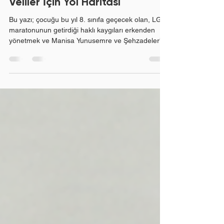
LGS Hazırlığında Erken
Yol Almanın Önemi:
Veliler İçin Yol Haritası
Bu yazı; çocuğu bu yıl 8. sınıfa geçecek olan, LGS
maratonunun getirdiği haklı kaygıları erkenden
yönetmek ve Manisa Yunusemre ve Şehzadeler'de
doğru hamlelerle sürece başlamak isteyen bilinçli
velilerimiz için hazırlanmıştır. Liselere Geçiş
Sistemi (LGS), yalnızca son birkaç aya
sıkıştırılacak bir sınav değil; doğru zamanda
kurulan bir disiplin ve doğru eğitim modeliyle
taçlandırılması gereken bütüncül bir süreçtir.
"Doğru başlangıç kazandırır." Yaz Dönemini
Ertelemek Çocuğu