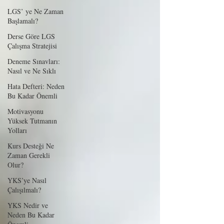
LGS’ ye Ne Zaman
Başlamalı?
Derse Göre LGS
Çalışma Stratejisi
Deneme Sınavları:
Nasıl ve Ne Sıklı
Hata Defteri: Neden
Bu Kadar Önemli
Motivasyonu
Yüksek Tutmanın
Yolları
Kurs Desteği Ne
Zaman Gerekli
Olur?
YKS’ye Nasıl
Çalışılmalı?
YKS Nedir ve
Neden Bu Kadar