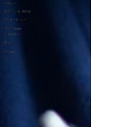
sınavlar
Tam puan almak
Maarif Model
Yeni Sınav
Sistemleri
Tercih
Mezun