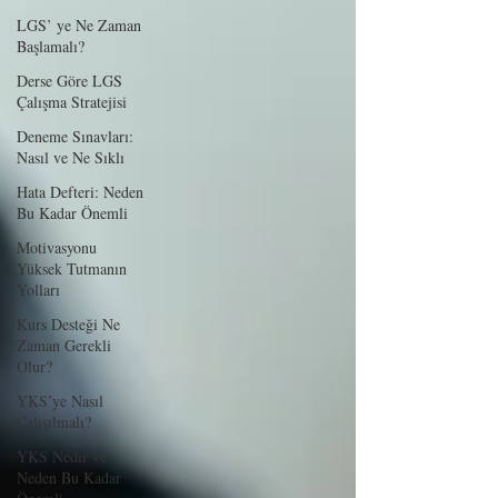
LGS’ ye Ne Zaman
Başlamalı?
Derse Göre LGS
Çalışma Stratejisi
Deneme Sınavları:
Nasıl ve Ne Sıklı
Hata Defteri: Neden
Bu Kadar Önemli
Motivasyonu
Yüksek Tutmanın
Yolları
Kurs Desteği Ne
Zaman Gerekli
Olur?
YKS’ye Nasıl
Çalışılmalı?
YKS Nedir ve
Neden Bu Kadar