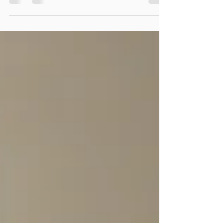
Hukuk, Psikoloji, PDR, Siyaset Bilimi, Uluslararası
İlişkiler, Yeni Medya veya Tarih-Coğrafya
Öğretmenliği gibi prestijli bölümleri şansa
bırakmak istemeyen bilinçli Eşit Ağırlık (EA) ve
Sözel (SÖZ) velilerimiz ile bu alanlarda zirveyi
hedefleyen öğrencilerimiz için hazırlanmıştır. Eşit
Ağırlık ve Sözel alanlarında dereceyi belirleyen şey
analitik düşünceyle harmanlanmış bir takvim
disiplinidir. YKS hazırlık sürecinde Eşit Ağırlı