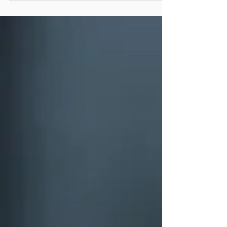
rehberde tercih sürecini adım adım, somut ve
hatasız yönetmeniz için ihtiyacınız olan her şeyi bir
araya getirdik. Tercih Süreci Ne Zaman, Nasıl
İşliyor? YKS yerleştirme sistemi, adayların puan
sırasına göre tercih listesindeki programlara
yerleştirilmesiyle çalışır. ÖSYM tarafından b