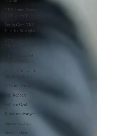
Önemli
YKS Sınav Yapısı:
TYT ve AYT
Sınıfa Göre YKS
Hazırlık Stratejisi
Derse Göre YKS
Çalışma Stratejisi
YKS’de Kaç Net
Yapmalıyım?
Deneme Sınavları:
Sıklık ve Analiz
LGS motivasyon
Veli Rehberi
Velilere Özel
Kolay motivasyon
Sürece odaklan
Sınav baskısı