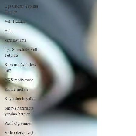
Lgs Öncesi Yapılan
Hatalar
Veli Hataları
Hata
karşılaştırma
Lgs Sürecinde Veli
Tutumu
Kurs mu özel ders
mi?
YKS motivasyon
Kahve molası
Kaybolan hayaller
Sınava hazırlıkta
yapılan hatalar
Pasif Öğrenme
Video ders tuzağı