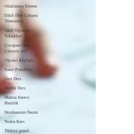
Odaklanma Sorunu
Etkili Ders Çalışma
Yöntemleri
Aktif Öğrenme
Teknikleri
Çocuğum Ders
Çalışıyor mu?
Öğrenci Koçluğu
Sınav Psikolojisi
Özel Ders
Birebir Ders
Manisa Sınava
Hazırlık
Dershanenin Önemi
Neden Kurs
Türkiye geneli