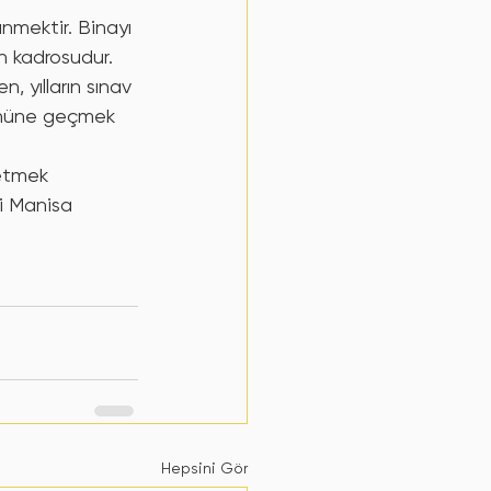
ünmektir. Binayı 
 kadrosudur. 
 yılların sınav 
 önüne geçmek 
etmek 
i Manisa 
Hepsini Gör