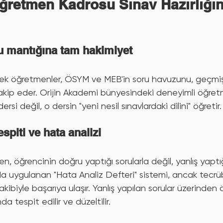
ğretmen Kadrosu Sınav Hazırlığın
ru mantığına tam hakimiyet
ek öğretmenler, ÖSYM ve MEB'in soru havuzunu, geçmiş y
takip eder. Orijin Akademi bünyesindeki deneyimli öğre
si değil, o dersin "yeni nesil sınavlardaki dilini" öğretir.
spiti ve hata analizi
n, öğrencinin doğru yaptığı sorularla değil, yanlış yaptığ
da uygulanan "Hata Analiz Defteri" sistemi, ancak tecrüb
akibiyle başarıya ulaşır. Yanlış yapılan sorular üzerinden 
 tespit edilir ve düzeltilir.