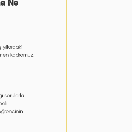
a Ne 
ıllardaki 
tmen kadromuz, 
ı sorularla 
eli 
öğrencinin 