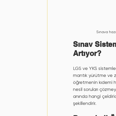
Sınava haz
Sınav Siste
Artıyor?
LGS ve YKS sistemleri
mantık yürütme ve z
öğretmenin kıdemi he
nesil soruları çözme
anında hangi çeldiri
şekillendirir.