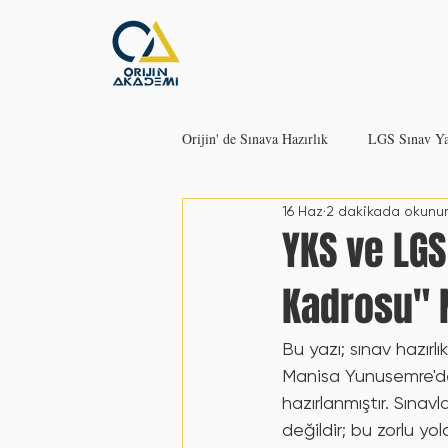
Ana Sayfa
Eğitim
Orijin' de Sınava Hazırlık
LGS Sınav Yap
16 Haz
2 dakikada okunur
LGS’ ye Ne Zaman Başlamalı?
D
YKS ve LG
Kadrosu" 
Hata Defteri: Neden Bu Kadar Önemli
Bu yazı; sınav hazır
Manisa Yunusemre'de 
YKS’ye Nasıl Çalışılmalı?
YKS N
hazırlanmıştır. Sınav
değildir; bu zorlu y