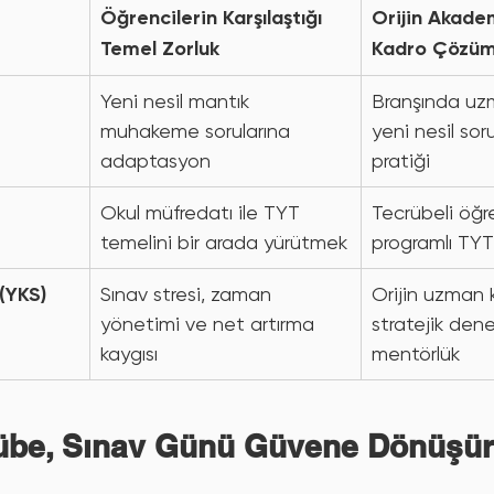
Öğrencilerin Karşılaştığı 
Orijin Akade
Temel Zorluk
Kadro Çözü
Yeni nesil mantık 
Branşında uz
muhakeme sorularına 
yeni nesil so
adaptasyon
pratiği
Okul müfredatı ile TYT 
Tecrübeli öğr
temelini bir arada yürütmek
programlı TYT
 (YKS)
Sınav stresi, zaman 
Orijin uzman 
yönetimi ve net artırma 
stratejik den
kaygısı
mentörlük
übe, Sınav Günü Güvene Dönüşür