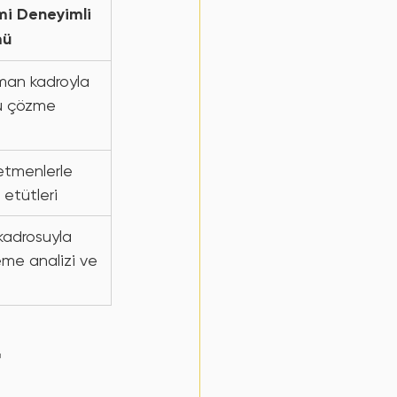
mi Deneyimli 
mü
man kadroyla 
ru çözme 
etmenlerle 
 etütleri
kadrosuyla 
eme analizi ve 