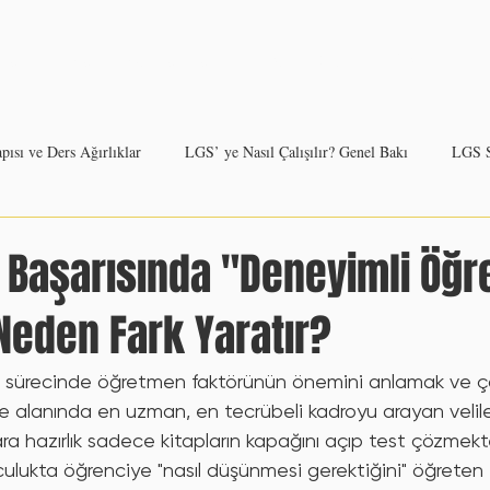
Hakkımızda
Ayrıcalıklar
Blog
Öğrenci Görüşleri
ısı ve Ders Ağırlıklar
LGS’ ye Nasıl Çalışılır? Genel Bakı
LGS S
erse Göre LGS Çalışma Stratejisi
Deneme Sınavları: Nasıl ve Ne Sıklı
S Başarısında "Deneyimli Öğ
Neden Fark Yaratır?
Motivasyonu Yüksek Tutmanın Yolları
Kurs Desteği Ne Zaman Ger
lık sürecinde öğretmen faktörünün önemini anlamak ve ç
alanında en uzman, en tecrübeli kadroyu arayan veliler
edir ve Neden Bu Kadar Önemli
YKS Sınav Yapısı: TYT ve AYT
lara hazırlık sadece kitapların kapağını açıp test çözmek
olculukta öğrenciye "nasıl düşünmesi gerektiğini" öğreten