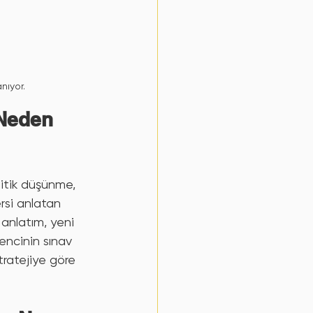
nıyor.
Neden 
litik düşünme, 
si anlatan 
anlatım, yeni 
encinin sınav 
ratejiye göre 