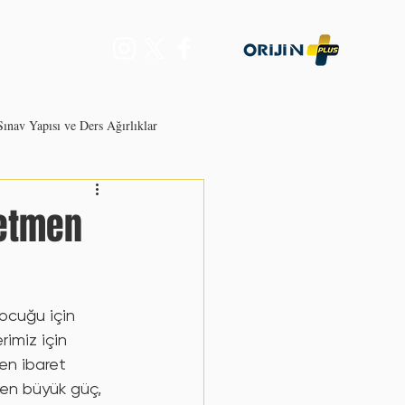
Daha Fazla...
ınav Yapısı ve Ders Ağırlıklar
retmen
ekli Olur?
ocuğu için 
imiz için 
Sınıfa Göre YKS Hazırlık Stratejisi
ten ibaret 
 en büyük güç, 