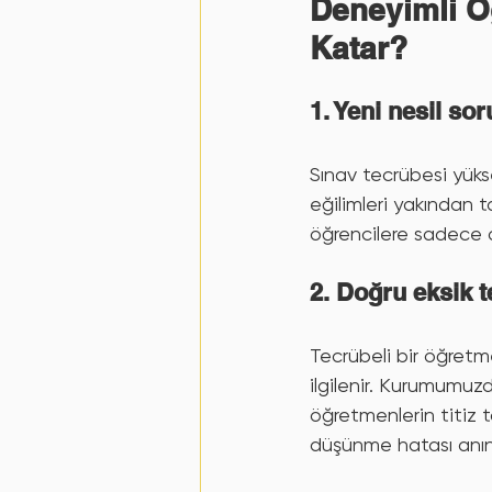
Deneyimli Ö
Katar?
1. Yeni nesil so
Sınav tecrübesi yüks
eğilimleri yakından 
öğrencilere sadece der
2. Doğru eksik te
Tecrübeli bir öğretme
ilgilenir. Kurumumuz
öğretmenlerin titiz t
düşünme hatası anında