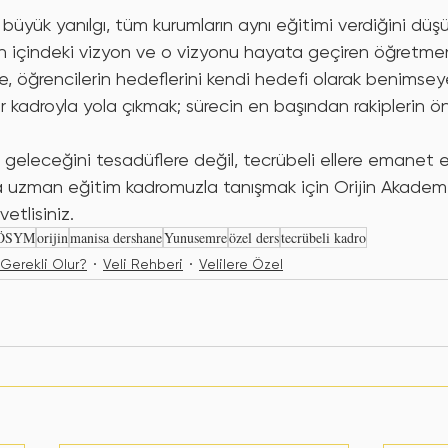
 büyük yanılgı, tüm kurumların aynı eğitimi verdiğini düş
 içindeki vizyon ve o vizyonu hayata geçiren öğretmen
 öğrencilerin hedeflerini kendi hedefi olarak benimseyen,
r kadroyla yola çıkmak; sürecin en başından rakiplerin
geleceğini tesadüflere değil, tecrübeli ellere emanet 
da uzman eğitim kadromuzla tanışmak için Orijin Akadem
tlisiniz.
ÖSYM
orijin
manisa dershane
Yunusemre
özel ders
tecrübeli kadro
Gerekli Olur?
Veli Rehberi
Velilere Özel