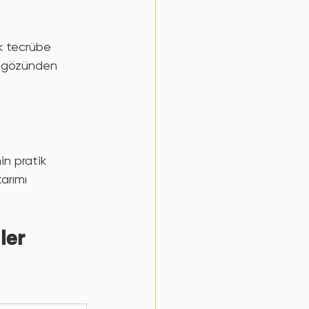
ik tecrübe 
in gözünden 
n pratik 
arımı 
ler 