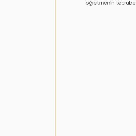
öğretmenin tecrübes
Derse Göre YKS Çalışma Stratejisi
Veli Rehberi
Velilere Özel
Hata
karşılaştırma
Lgs Sür