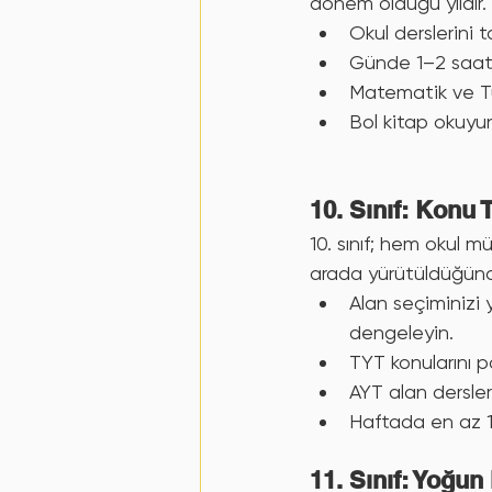
dönem olduğu yıldır.
Okul derslerini t
Günde 1–2 saat d
Matematik ve Tür
Bol kitap okuyu
10. Sınıf: Kon
10. sınıf; hem okul m
arada yürütüldüğünde
Alan seçiminizi 
dengeleyin.
TYT konularını pa
AYT alan dersler
Haftada en az 1
11. Sınıf: Yoğun