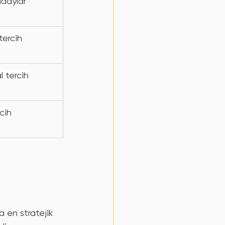
daylar
tercih
l tercih
cih
a en stratejik 