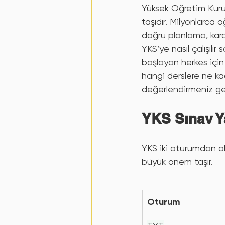
Derse Göre YKS Çalışma Stratejisi
Yüksek Öğretim Kurum
taşıdır. Milyonlarca 
doğru planlama, karar
Veli Rehberi
Velilere Özel
YKS’ye nasıl çalışılır 
başlayan herkes için
hangi derslere ne kad
Hata
karşılaştırma
Lgs Sür
değerlendirmeniz ger
YKS Sınav Y
YKS iki oturumdan ol
büyük önem taşır.
Oturum