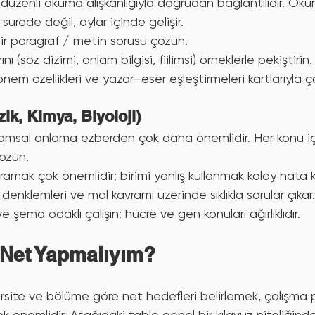
düzenli okuma alışkanlığıyla doğrudan bağlantılıdır. Oku
sürede değil, aylar içinde gelişir.
ir paragraf / metin sorusu çözün.
rını (söz dizimi, anlam bilgisi, fiilimsi) örneklerle pekiştirin.
em özellikleri ve yazar–eser eşleştirmeleri kartlarıyla çal
zik, Kimya, Biyoloji)
ramsal anlama ezberden çok daha önemlidir. Her konu iç
çözün.
vramak çok önemlidir; birimi yanlış kullanmak kolay hata k
enklemleri ve mol kavramı üzerinde sıklıkla sorular çıkar.
ve şema odaklı çalışın; hücre ve gen konuları ağırlıklıdır.
Net Yapmalıyım?
rsite ve bölüme göre net hedefleri belirlemek, çalışma pl
ok önemlidir. Aşağıdaki tablo genel bir kılavuz niteliğinde