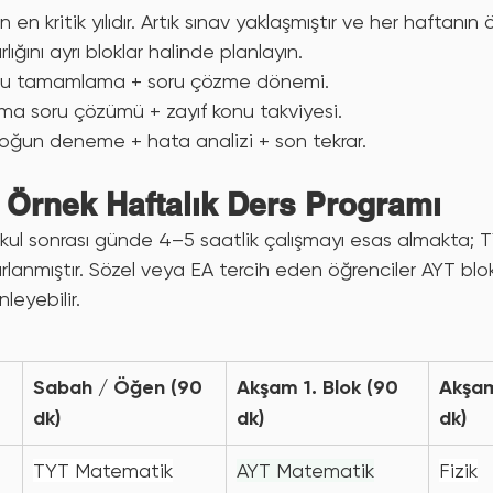
ının en kritik yılıdır. Artık sınav yaklaşmıştır ve her haftan
ığını ayrı bloklar halinde planlayın.
nu tamamlama + soru çözme dönemi.
a soru çözümü + zayıf konu takviyesi.
oğun deneme + hata analizi + son tekrar.
in Örnek Haftalık Ders Programı
kul sonrası günde 4–5 saatlik çalışmayı esas almakta; 
arlanmıştır. Sözel veya EA tercih eden öğrenciler AYT blok
leyebilir.
Sabah / Öğen (90 
Akşam 1. Blok (90 
Akşam
dk)
dk)
dk)
TYT Matematik
AYT Matematik
Fizik