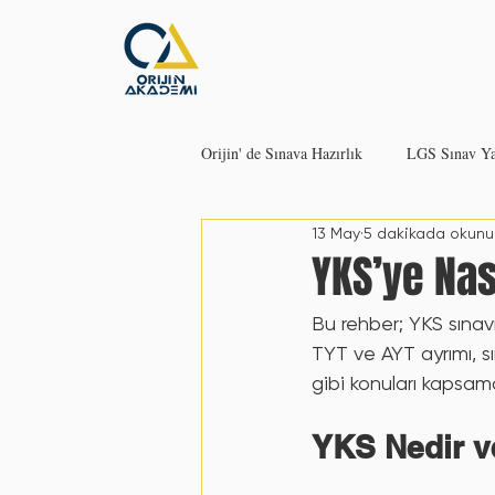
Ana Sayfa
Eğitim
Orijin' de Sınava Hazırlık
LGS Sınav Yap
13 May
5 dakikada okunu
LGS’ ye Ne Zaman Başlamalı?
D
YKS’ye Nas
Bu rehber; YKS sınavına
Hata Defteri: Neden Bu Kadar Önemli
TYT ve AYT ayrımı, sı
gibi konuları kapsam
YKS’ye Nasıl Çalışılmalı?
YKS N
YKS Nedir v