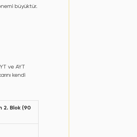
ın önemi büyüktür.
TYT ve AYT 
arını kendi 
 2. Blok (90 