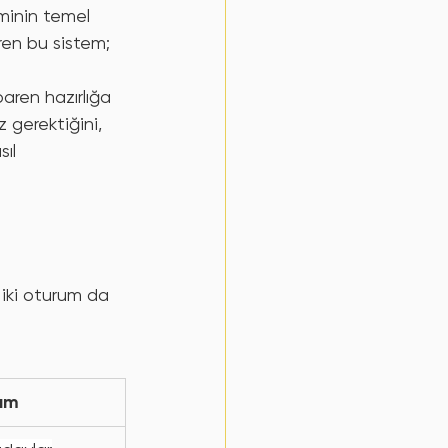
LGS motivasyon
minin temel 
ren bu sistem; 
Yapılan Hatalar
Veli Hataları
ibaren hazırlığa 
 gerektiğini, 
ıl 
Kahve molası
 iki oturum da 
am