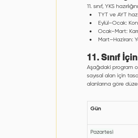
11. sınıf, YKS hazırlığ
TYT ve AYT hazırl
Eylül–Ocak: Ko
Ocak–Mart: Karm
Mart–Haziran: Y
11. Sınıf İç
Aşağıdaki program o
sayısal alan için tas
alanlarına göre düzen
Gün
Pazartesi