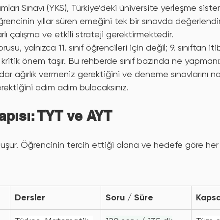
YKS’de Kaç Net Yapmalıyım?
Deneme Sınavları: Sıklık ve Analiz
ları Sınavı (YKS), Türkiye’deki üniversite yerleşme siste
öğrencinin yıllar süren emeğini tek bir sınavda değerlendi
lı çalışma ve etkili strateji gerektirmektedir.
Kolay motivasyon
Sürece odaklan
Sınav baskısı
Lgs Öncesi 
sorusu, yalnızca 11. sınıf öğrencileri için değil; 9. sınıftan it
 kritik önem taşır. Bu rehberde sınıf bazında ne yapmanız
ar ağırlık vermeniz gerektiğini ve deneme sınavlarını nas
ecinde Veli Tutumu
Kurs mu özel ders mi?
YKS motivasyon
ektiğini adım adım bulacaksınız.
apısı: TYT ve AYT
uşur. Öğrencinin tercih ettiği alana ve hedefe göre her
Dersler
Soru / Süre
Kaps