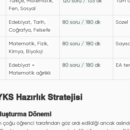
Türkçe, Matematik, 
120 soru / 135 dk
Tüm a
Fen, Sosyal
Edebiyat, Tarih, 
80 soru / 180 dk
Sözel 
Coğrafya, Felsefe
Matematik, Fizik, 
80 soru / 180 dk
Sayısa
Kimya, Biyoloji
Edebiyat + 
80 soru / 180 dk
EA ter
Matematik ağırlıklı
YKS Hazırlık Stratejisi
 Oluşturma Dönemi
ının çoğu öğrenci tarafından göz ardı edildiği ancak aslınd