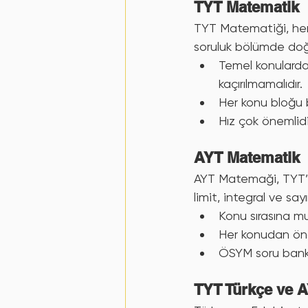
TYT Matematik
TYT Matematiği, hem
soruluk bölümde doğr
Temel konularda (
kaçırılmamalıdır.
Her konu bloğu 
Hız çok önemlidi
AYT Matematik
AYT Matemaği, TYT’ye
limit, integral ve say
Konu sırasına m
Her konudan önce
ÖSYM soru banka
TYT Türkçe ve 