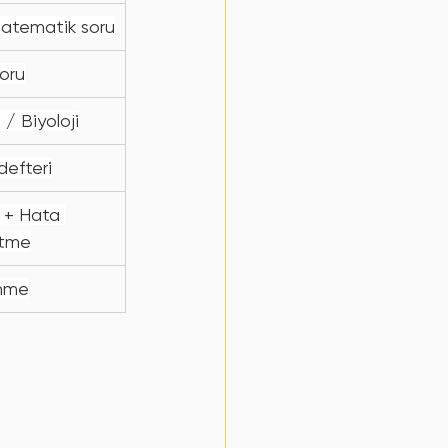
atematik soru
soru
/ Biyoloji
defteri
 + Hata 
ltme
nme