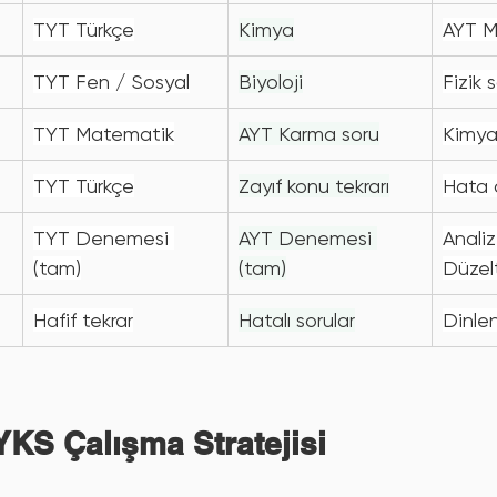
TYT Türkçe
Kimya
AYT M
TYT Fen / Sosyal
Biyoloji
Fizik 
TYT Matematik
AYT Karma soru
Kimya 
TYT Türkçe
Zayıf konu tekrarı
Hata 
TYT Denemesi 
AYT Denemesi 
Analiz
(tam)
(tam)
Düze
Hafif tekrar
Hatalı sorular
Dinle
YKS Çalışma Stratejisi