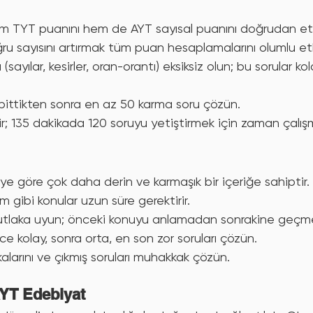
 TYT puanını hem de AYT sayısal puanını doğrudan etki
u sayısını artırmak tüm puan hesaplamalarını olumlu etk
sayılar, kesirler, oran-orantı) eksiksiz olun; bu sorular kol
bittikten sonra en az 50 karma soru çözün.
r; 135 dakikada 120 soruyu yetiştirmek için zaman çalış
 göre çok daha derin ve karmaşık bir içeriğe sahiptir. 
ım gibi konular uzun süre gerektirir.
utlaka uyun; önceki konuyu anlamadan sonrakine geçm
 kolay, sonra orta, en son zor soruları çözün.
larını ve çıkmış soruları muhakkak çözün.
AYT Edebiyat