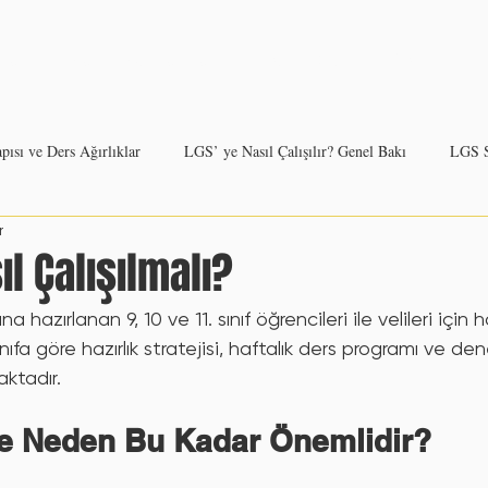
Hakkımızda
Ayrıcalıklar
Blog
Öğrenci Görüşleri
ısı ve Ders Ağırlıklar
LGS’ ye Nasıl Çalışılır? Genel Bakı
LGS S
r
erse Göre LGS Çalışma Stratejisi
Deneme Sınavları: Nasıl ve Ne Sıklı
ıl Çalışılmalı?
 hazırlanan 9, 10 ve 11. sınıf öğrencileri ile velileri için ha
Motivasyonu Yüksek Tutmanın Yolları
Kurs Desteği Ne Zaman Ger
nıfa göre hazırlık stratejisi, haftalık ders programı ve de
aktadır.
edir ve Neden Bu Kadar Önemli
YKS Sınav Yapısı: TYT ve AYT
e Neden Bu Kadar Önemlidir?