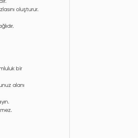
ir.
lasını oluşturur.
lıdır.
mluluk bir 
unuz alanı 
yın.
ekmez.