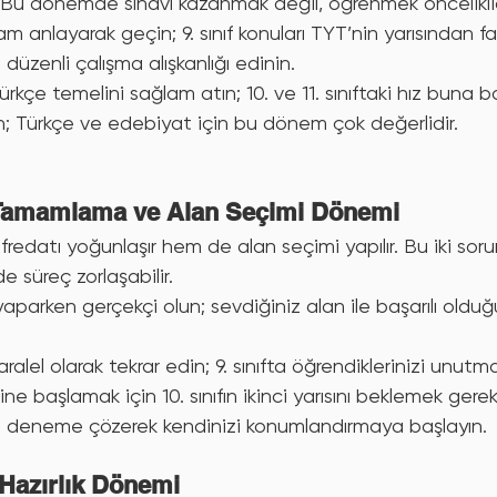
 Bu dönemde sınavı kazanmak değil, öğrenmek önceliklid
am anlayarak geçin; 9. sınıf konuları TYT’nin yarısından faz
üzenli çalışma alışkanlığı edinin.
kçe temelini sağlam atın; 10. ve 11. sınıftaki hız buna bağ
n; Türkçe ve edebiyat için bu dönem çok değerlidir.
u Tamamlama ve Alan Seçimi Dönemi
üfredatı yoğunlaşır hem de alan seçimi yapılır. Bu iki soru
 süreç zorlaşabilir.
yaparken gerçekçi olun; sevdiğiniz alan ile başarılı olduğ
ralel olarak tekrar edin; 9. sınıfta öğrendiklerinizi unutma
ine başlamak için 10. sınıfın ikinci yarısını beklemek ger
 deneme çözerek kendinizi konumlandırmaya başlayın.
 Hazırlık Dönemi