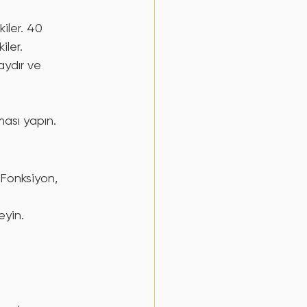
ler. 40 
iler.
aydır ve 
ması yapın.
Fonksiyon, 
eyin.