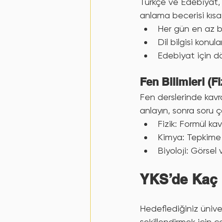
Türkçe ve Edebiyat, 
anlama becerisi kısa 
Her gün en az b
Dil bilgisi konula
Edebiyat için dön
Fen Bilimleri (Fi
Fen derslerinde kav
anlayın, sonra soru 
Fizik: Formül ka
Kimya: Tepkime d
Biyoloji: Görsel 
YKS’de Kaç 
Hedeflediğiniz ünive
şekillendirmek için ç