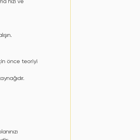
ma hızı ve 
ışın.
in önce teoriyi 
aynağıdır.
anınızı 
dir: